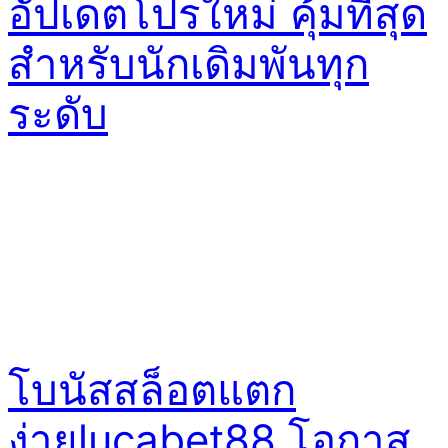
อัปเดตโปรใหม่ คุ้มที่สุด
สำหรับนักเดิมพันทุก
ระดับ
โบนัสสล็อตแตก
ง่ายlucabet88 โอกาส