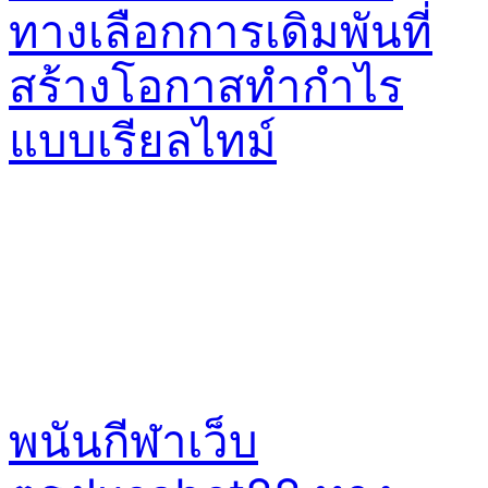
ทางเลือกการเดิมพันที่
สร้างโอกาสทำกำไร
แบบเรียลไทม์
พนันกีฬาเว็บ