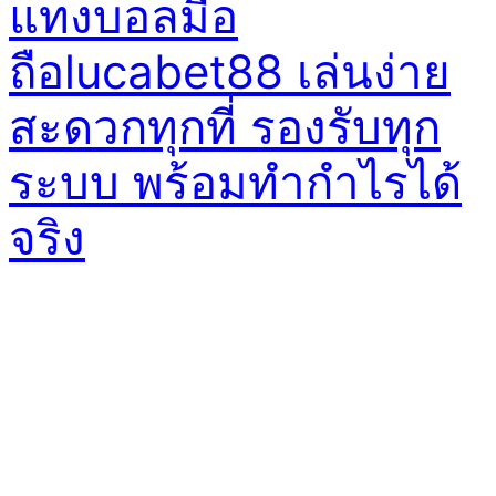
แทงบอลมือ
ถือlucabet88 เล่นง่าย
สะดวกทุกที่ รองรับทุก
ระบบ พร้อมทำกำไรได้
จริง