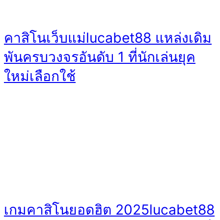
คาสิโนเว็บแม่lucabet88 แหล่งเดิม
พันครบวงจรอันดับ 1 ที่นักเล่นยุค
ใหม่เลือกใช้
เกมคาสิโนยอดฮิต 2025lucabet88