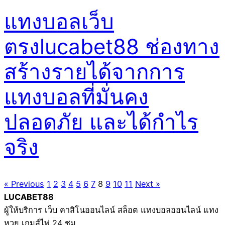
แทงบอลเว็บ
ตรงlucabet88 ช่องทาง
สร้างรายได้จากการ
แทงบอลที่มั่นคง
ปลอดภัย และได้กำไร
จริง
« Previous
1
2
3
4
5
6
7
8
9
10
11
Next »
LUCABET88
ผู้ให้บริการ เว็บ คาสิโนออนไลน์ สล็อต แทงบอลออนไลน์ แทง
หวย เกมส์ไพ่ 24 ชม.