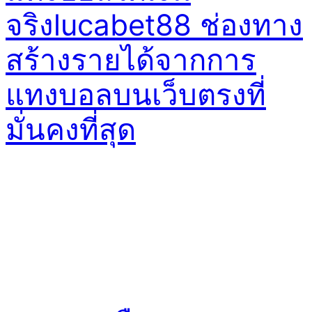
จริงlucabet88 ช่องทาง
สร้างรายได้จากการ
แทงบอลบนเว็บตรงที่
มั่นคงที่สุด