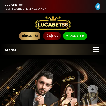
LUCABET88
| SLOT & CASINO ONLINE NO.1 IN ASIA
สมัครสมาชิก
เข้าสู่ระบบ
@lucabet88s
MENU