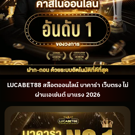
LUCABET88 สล็อตออนไลน์ บาคาร่า เว็บตรง ไม่
ผ่านเอเย่นต์ มาแรง 2026