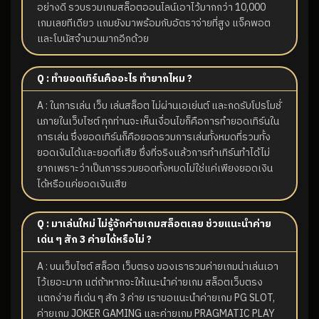
อย่างดี รวบรวมเกมสล็อตออนไลน์เอาไว้มากกว่า 10,000
เกมเลยทีเดียว แถมยังมาพร้อมกับอัตราจ่ายที่สูง แจ็คพอต
และโบนัสจำนวนมากอีกด้วย
Q : ทำยอดเทิร์นคืออะไร ทำยากไหม ?
A : ในการเล่น เว็บ เล่นสล็อต ไม่ผ่านเอเย่นต์ และกดรับโปรโมชั่
นภายในเว็บไซต์ ทุกท่านจะเห็นเงื่อนไขก็คือการทำยอดเทิร์นใน
การเล่น ซึ่งยอดเทิร์นก็คือยอดรวมการเล่นทั้งหมดที่รวมทั้ง
ยอดเงินได้และยอดที่เสีย ซึ่งที่จริงแล้วการทำเทิร์นทำได้ไม่
ยากเพราะว่าเป็นการรวมยอดทั้งหมดไม่ใช่แค่เพียงยอดเงิน
ได้หรือแค่ยอดเงินเสีย
Q : มาเล่นใหม่ ไม่รู้จักค่ายเกมสล็อตเลย ช่วยแนะนำค่าย
เด่น ๆ สัก 3 ค่ายได้หรือไม่ ?
A : บนเว็บไซต์ สล็อต เว็บตรง ของเรารวมค่ายเกมน่าเล่นเอา
ไว้เยอะมาก แต่ถ้าหากจะให้แนะนำค่ายเกม สล็อตเว็บตรง
แตกง่าย ที่เด่น ๆ สัก 3 ค่าย เราขอแนะนำค่ายเกม PG SLOT,
ค่ายเกม JOKER GAMING และค่ายเกม PRAGMATIC PLAY