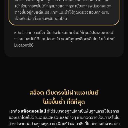
เข้าร่วมการพนันได้ กฎหมายและกฎระเบียบการพนันอาจแตก
ต่างขึ้นอยู่กับแต่ละประเทศ แนะนำให้คุณตรวจสอบกฎหมาย
ท้องถิ่นก่อนที่จะเล่นพนันออนไลน์
หวังว่าบทความนี้จะเป็นประโยชน์และช่วยให้คุณมีประสบการณ์
การเล่นพนันที่ดีและปลอดภัย ขอให้คุณเพลิดเพลินไปกับเว็บไซต์
Lucabet88
สล็อต เว็บตรงไม่ผ่านเอเย่นต์
ไม่มีขั้นต่ำ ที่ดีที่สุด
เราคือ
สล็อตออนไลน์
ที่ได้รับมาตรฐานโลกเป็นพื้นฐานการให้บริการ
ของเราโดยไม่ผ่านเอเย่นต์หรือเซลล์ต่างๆ ถ่ายทอดจากบ่อนคาสิโนใน
ต่างประเทศอย่างถูกกฎหมาย เพื่อให้ท่านสมาชิกที่ไม่สะดวกในการออก