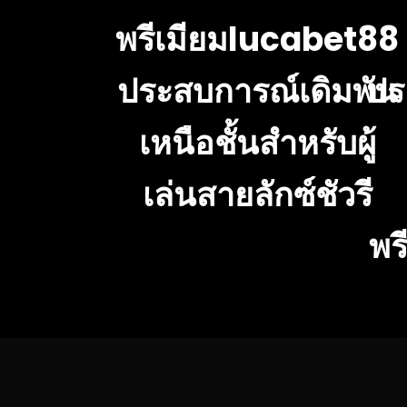
พรีเมียมlucabet88
ประสบการณ์เดิมพัน
ปร
เหนือชั้นสำหรับผู้
เล่นสายลักซ์ชัวรี
พร