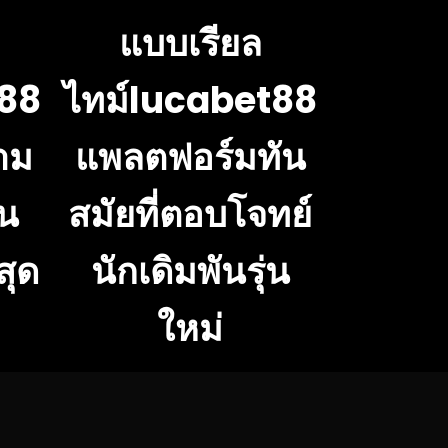
แบบเรียล
t88
ไทม์lucabet88
าม
แพลตฟอร์มทัน
ัน
สมัยที่ตอบโจทย์
สุด
นักเดิมพันรุ่น
ใหม่