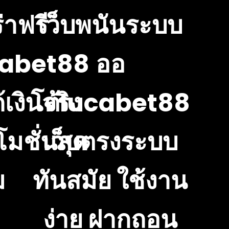
่าฟรี
เว็บพนันระบบ
cabet88
ออ
้เงินจริง
โต้lucabet88
มชั่นสุด
เว็บตรงระบบ
ม
ทันสมัย ใช้งาน
ง่าย ฝากถอน