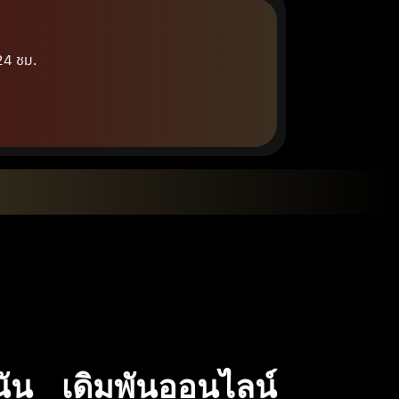
24 ชม.
นัน
เดิมพันออนไลน์