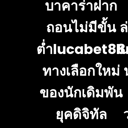
บาคาร่าฝาก
ถอนไม่มีขั้น
ล
ต่ำlucabet88
l
ทางเลือกใหม่
ของนักเดิมพัน
ยุคดิจิทัล