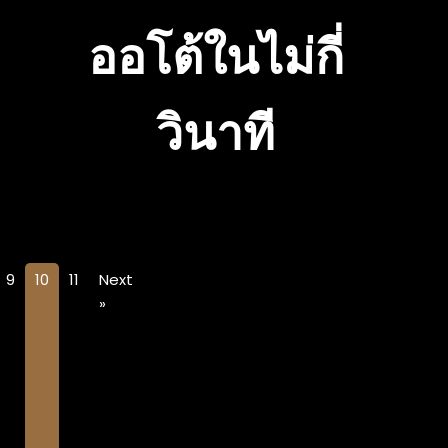
ออโต้ในไม่กี่
วินาที
9
10
11
Next
»