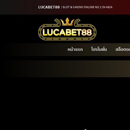
LUCABET88
| SLOT & CASINO ONLINE NO.1 IN ASIA
หน้าแรก
โปรโมชั่น
สล็อตอ