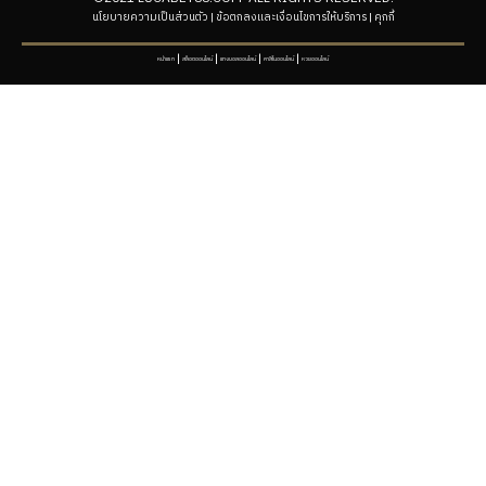
นโยบายความเป็นส่วนตัว | ข้อตกลงและเงื่อนไขการให้บริการ | คุกกี้
|
|
|
|
หน้าแรก
สล็อตออนไลน์
แทงบอลออนไลน์
คาสิโนออนไลน์
หวยออนไลน์