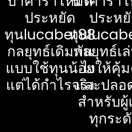
บาคาร่าโหมด
บาคาร่า
ประหยัด
ประหย
ทุนlucabet88
ทุนlucab
กลยุทธ์เดิมพัน
กลยุทธ์เล่
แบบใช้ทุนน้อย
ไงให้คุ้ม
แต่ได้กำไรจริง
และปลอด
สำหรับผู้
ทุกระด