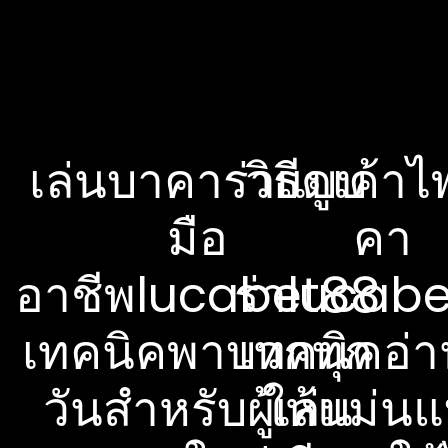
เล่นบาคาร่าแบบ
วิธีดูเค้าไ
มือ
คา
อาชีพlucabet88
ร่าlucab
เทคนิคพาบวกทุก
เทคนิคอ่า
วันสำหรับผู้เล่น
ให้แม่น