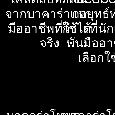
จากบาคาร่าแบบ
กลยุทธ์
มืออาชีพที่ใช้ได้
กำไรที่นัก
จริง
พันมืออา
เลือกใช