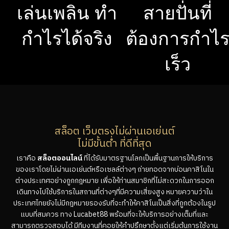
เล่นเพลิน ทำ
สายปั่นที่
กำไรได้จริง
ต้องการกำไ
เร็ว
สล็อต เว็บตรงไม่ผ่านเอเย่นต์
ไม่มีขั้นต่ำ ที่ดีที่สุด
เราคือ
สล็อตออนไลน์
ที่ได้รับมาตรฐานโลกเป็นพื้นฐานการให้บริการ
ของเราโดยไม่ผ่านเอเย่นต์หรือเซลล์ต่างๆ ถ่ายทอดจากบ่อนคาสิโนใน
ต่างประเทศอย่างถูกกฎหมาย เพื่อให้ท่านสมาชิกที่ไม่สะดวกในการออก
เดินทางไปใช้บริการในสถานที่ต่างๆที่มีความเสี่ยงสูง หมายความว่าใน
ประเทศไทยยังไม่มีกฎหมายรองรับที่จะทำให้คาสิโนเป็นสิ่งที่ถูกต้องในรูป
แบบที่สมควร ทาง Lucabet88 พร้อมที่จะให้บริการอย่างเต็มที่และ
สามารถตรวจสอบได้ มีทีมงานที่คอยให้คำปรึกษาตั้งแต่เริ่มต้นการใช้งาน