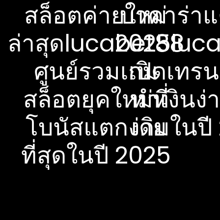
สล็อตค่ายใหม่
บาคาร่าแ
ล่าสุดlucabet88
2025luc
ศูนย์รวมเกม
เปิดเทรน
สล็อตยุคใหม่ที่
ทำเงินง่
โบนัสแตกง่าย
เดิมในปี
ที่สุดในปี 2025