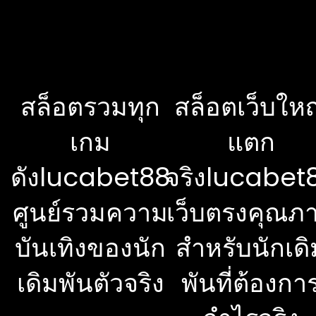
สล็อตรวมทุก
สล็อตเว็บใหญ
เกม
แตก
ดังlucabet88
จริงlucabet
ศูนย์รวมความ
เว็บตรงคุณภ
บันเทิงของนัก
สำหรับนักเดิ
เดิมพันตัวจริง
พันที่ต้องกา