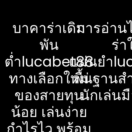
บาคาร่าเดิม
การอ่าน
พัน
ร่า
ต่ำlucabet88
แม่นยำlu
ทางเลือกใหม่
พื้นฐานส
ของสายทุน
นักเล่นม
น้อย เล่นง่าย
กำไรไว พร้อม