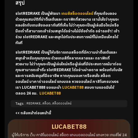
สรุป
slotREDRAKE เป็นผู้พัฒนา
เกมส์สล็อต
ออนไลน์
ที่คุณต้องลอง
ด้วยคุณสมบัติที่น่าตื่นเต้นและ กราฟิกที่สวยงาม เรามั่นใจว่าคุณจะ
หลงรักกับเกมส์ของเราทันทีที่เห็น ไม่ว่าคุณจะเป็นผู้เล่นมือใหม่หรือ
มือเก๋าก็สามารถเข้าร่วมสนุกได้อย่างไม่มีข้อจำกัด อย่ารอช้า! เข้า
ร่วม slotREDRAKE และสนุกไปกับประสบการณ์ที่ไม่เหมือนใครได้
ทันที
slotREDRAKE เป็นผู้ให้บริการเกมสล็อตที่มีความน่าตื่นเต้นและ
สนุกสำหรับคุณทุกคน ด้วยเกมส์ที่หลากหลายและ กราฟิกที่
สวยงาม ไม่ว่าคุณจะเป็นผู้เล่นใหม่หรือผู้เล่นที่มีประสบการณ์มาก่อน
คุณสามารถเข้าถึง slotREDRAKE ได้อย่างง่ายดาย พร้อมกับโบนัส
และการสนับสนุนที่มืออาชีพ หากคุณมองหาหรือสนใจ สล็อต
ออนไลน์ บาคาร่าออนไลน์ แทงบอล หวยออนไลน์ คาสิโนครบวงจร
เรา LUCABET888 ขอแนะนำ
LUCABET88
สอบถามแอดมินได้
ตลอด 24 ชม.
LUCABET88
Tags :
REDRAKE
,
สล็อต
,
สล็อตออนไลน์
<< กลับหน้าก่อนหน้านี้
LUCABET88
ผู้ให้บริการ เว็บ คาสิโนออนไลน์ สล็อต แทงบอลออนไลน์ แทงหวย เกมส์ไพ่ 24