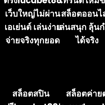
ตรงlucabet88
เทรนด์ใหม่
เว็บใหญ่ไม่ผ่าน
สล็อตออนไล
เอเย่นต์ เล่นง่าย
เล่นสนุก ลุ้น
จ่ายจริงทุกยอด
ได้จริง
สล็อตสปิน
สล็อตค่ายต