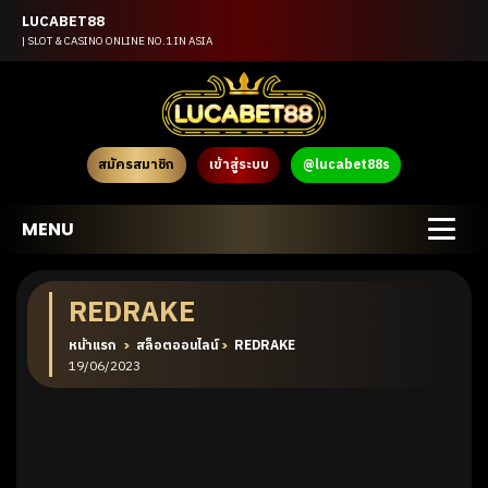
LUCABET88
| SLOT & CASINO ONLINE NO.1 IN ASIA
สมัครสมาชิก
เข้าสู่ระบบ
@lucabet88s
MENU
REDRAKE
หน้าแรก
สล็อตออนไลน์
REDRAKE
>
>
19/06/2023