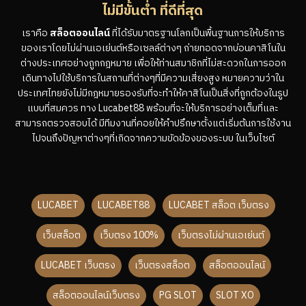
ไม่มีขั้นต่ำ ที่ดีที่สุด
เราคือ
สล็อตออนไลน์
ที่ได้รับมาตรฐานโลกเป็นพื้นฐานการให้บริการ
ของเราโดยไม่ผ่านเอเย่นต์หรือเซลล์ต่างๆ ถ่ายทอดจากบ่อนคาสิโนใน
ต่างประเทศอย่างถูกกฎหมาย เพื่อให้ท่านสมาชิกที่ไม่สะดวกในการออก
เดินทางไปใช้บริการในสถานที่ต่างๆที่มีความเสี่ยงสูง หมายความว่าใน
ประเทศไทยยังไม่มีกฎหมายรองรับที่จะทำให้คาสิโนเป็นสิ่งที่ถูกต้องในรูป
แบบที่สมควร ทาง Lucabet88 พร้อมที่จะให้บริการอย่างเต็มที่และ
สามารถตรวจสอบได้ มีทีมงานที่คอยให้คำปรึกษาตั้งแต่เริ่มต้นการใช้งาน
ไปจนถึงปัญหาต่างๆที่เกิดจากความขัดข้องของระบบ ในเว็บไซต์
LUCABET
LUCABET88
LUCABET สล็อต เว็บตรง
เว็บสล็อต
เว็บตรง 100%
เว็บตรงไม่ผ่านเอเย่นต์
LUCABET เว็บตรง
เว็บตรงสล็อต
สล็อตออนไลน์
สล็อตออนไลน์เว็บตรง
PG SLOT
SLOT XO