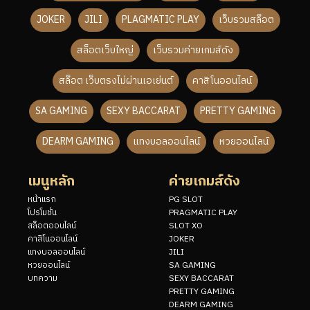
JOKER
JILI
PLAGMATIC PLAY
เว็บรวมสล็อต
สล็อตเว็บใหญ่
เว็บรวมค่ายเกมส์ดัง
สล็อต เว็บตรงไม่ผ่านเอเย่นต์
คาสิโนออนไลน์
SA GAMING
SEXY BACCARAT
PRETTY GAMING
DEARM GAMING
แทงบอลออนไลน์
หวยออนไลน์
เมนูหลัก
ค่ายเกมส์ดัง
หน้าแรก
PG SLOT
โปรโมชั่น
PRAGMATIC PLAY
สล็อตออนไลน์
SLOT XO
คาสิโนออนไลน์
JOKER
แทงบอลออนไลน์
JILI
หวยออนไลน์
SA GAMING
บทความ
SEXY BACCARAT
PRETTY GAMING
DEARM GAMING