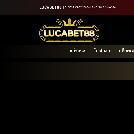
LUCABET88
| SLOT & CASINO ONLINE NO.1 IN ASIA
หน้าแรก
โปรโมชั่น
สล็อตอ