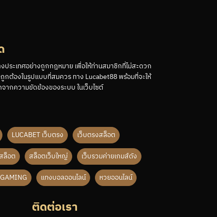
ุด
างประเทศอย่างถูกกฎหมาย เพื่อให้ท่านสมาชิกที่ไม่สะดวก
ี่ถูกต้องในรูปแบบที่สมควร ทาง Lucabet88 พร้อมที่จะให้
กิดจากความขัดข้องของระบบ ในเว็บไซต์
LUCABET เว็บตรง
เว็บตรงสล็อต
สล็อต
สล็อตเว็บใหญ่
เว็บรวมค่ายเกมส์ดัง
 GAMING
แทงบอลออนไลน์
หวยออนไลน์
ติดต่อเรา