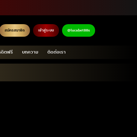
สมัครสมาชิก
เข้าสู่ระบบ
@lucabet88s
รดิตฟรี
บทความ
ติดต่อเรา