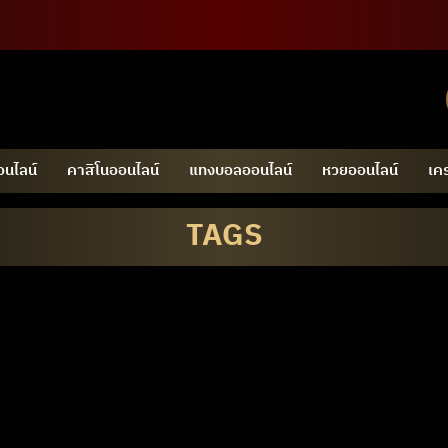
อนไลน์
คาสิโนออนไลน์
แทงบอลออนไลน์
หวยออนไลน์
เค
TAGS