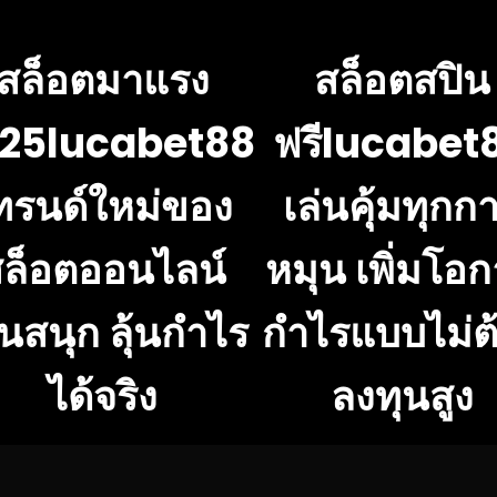
สล็อตมาแรง
สล็อตสปิน
25lucabet88
ฟรีlucabet
ทรนด์ใหม่ของ
เล่นคุ้มทุกก
ล็อตออนไลน์
หมุน เพิ่มโอ
่นสนุก ลุ้นกำไร
กำไรแบบไม่ต
ได้จริง
ลงทุนสูง