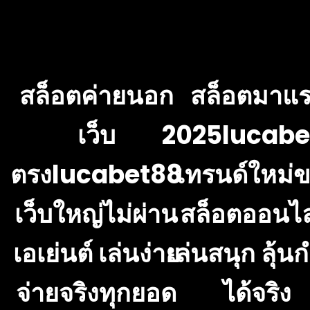
สล็อตค่ายนอก
สล็อตมาแ
เว็บ
2025lucabe
ตรงlucabet88
เทรนด์ใหม่
เว็บใหญ่ไม่ผ่าน
สล็อตออนไล
เอเย่นต์ เล่นง่าย
เล่นสนุก ลุ้น
จ่ายจริงทุกยอด
ได้จริง