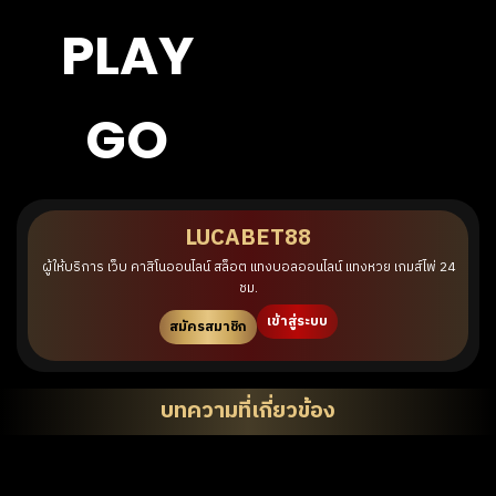
PLAY
GO
LUCABET88
ผู้ให้บริการ เว็บ คาสิโนออนไลน์ สล็อต แทงบอลออนไลน์ แทงหวย เกมส์ไพ่ 24
ชม.
เข้าสู่ระบบ
สมัครสมาชิก
บทความที่เกี่ยวข้อง