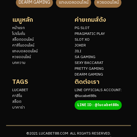
DEARM GAMING
แทงบอลออนไลน์
หวยออนไลน์
เมนูหลัก
ค่ายเกมส์ดัง
หน้าแรก
PG SLOT
โปรโมชั่น
PRAGMATIC PLAY
สล็อตออนไลน์
SLOT XO
คาสิโนออนไลน์
JOKER
แทงบอลออนไลน์
JILI
หวยออนไลน์
SA GAMING
บทความ
SEXY BACCARAT
PRETTY GAMING
DEARM GAMING
TAGS
ติดต่อเรา
LUCABET
LINE OFFICIALS ACCOUNT:
คาสิโน
@lucabet88s
สล็อต
LINE ID : @lucabet88s
บาคาร่า
©2021 LUCABET88.COM ALL RIGHTS RESERVED.