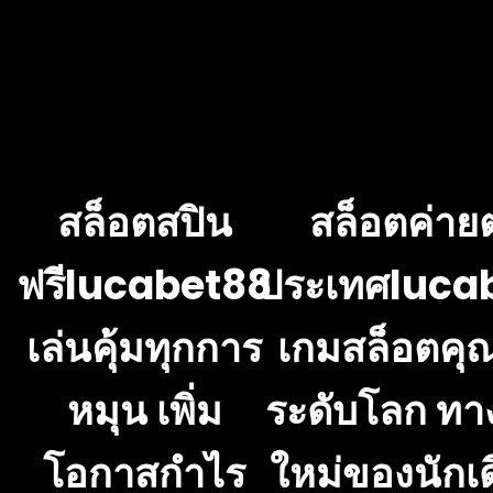
สล็อตสปิน
สล็อตค่ายต
ฟรีlucabet88
ประเทศluca
เล่นคุ้มทุกการ
เกมสล็อตคุ
หมุน เพิ่ม
ระดับโลก ทา
โอกาสกำไร
ใหม่ของนักเด