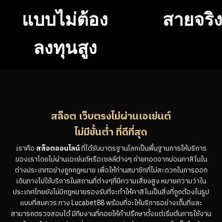
แบบไม่ต้อง
สายจริ
ลงทุนสูง
สล็อต เว็บตรงไม่ผ่านเอเย่นต์
ไม่มีขั้นต่ำ ที่ดีที่สุด
เราคือ
สล็อตออนไลน์
ที่ได้รับมาตรฐานโลกเป็นพื้นฐานการให้บริการ
ของเราโดยไม่ผ่านเอเย่นต์หรือเซลล์ต่างๆ ถ่ายทอดจากบ่อนคาสิโนใน
ต่างประเทศอย่างถูกกฎหมาย เพื่อให้ท่านสมาชิกที่ไม่สะดวกในการออก
เดินทางไปใช้บริการในสถานที่ต่างๆที่มีความเสี่ยงสูง หมายความว่าใน
ประเทศไทยยังไม่มีกฎหมายรองรับที่จะทำให้คาสิโนเป็นสิ่งที่ถูกต้องในรูป
แบบที่สมควร ทาง Lucabet88 พร้อมที่จะให้บริการอย่างเต็มที่และ
สามารถตรวจสอบได้ มีทีมงานที่คอยให้คำปรึกษาตั้งแต่เริ่มต้นการใช้งาน