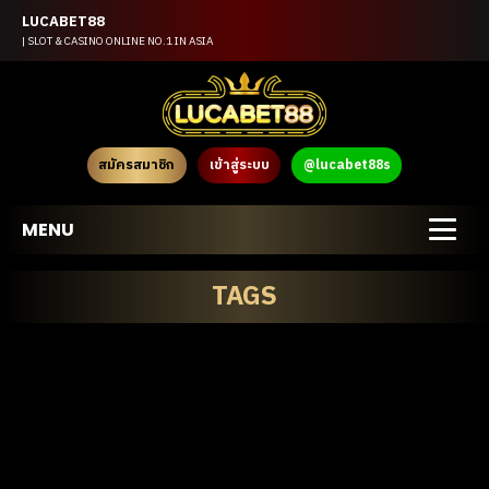
LUCABET88
| SLOT & CASINO ONLINE NO.1 IN ASIA
สมัครสมาชิก
เข้าสู่ระบบ
@lucabet88s
MENU
TAGS