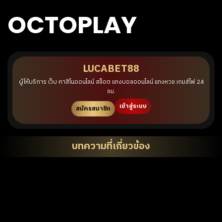
OCTOPLAY
LUCABET88
ผู้ให้บริการ เว็บ คาสิโนออนไลน์ สล็อต แทงบอลออนไลน์ แทงหวย เกมส์ไพ่ 24
ชม.
เข้าสู่ระบบ
สมัครสมาชิก
บทความที่เกี่ยวข้อง