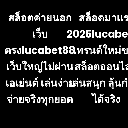
สล็อตค่ายนอก
สล็อตมาแ
เว็บ
2025lucabe
ตรงlucabet88
เทรนด์ใหม่
เว็บใหญ่ไม่ผ่าน
สล็อตออนไล
เอเย่นต์ เล่นง่าย
เล่นสนุก ลุ้น
จ่ายจริงทุกยอด
ได้จริง