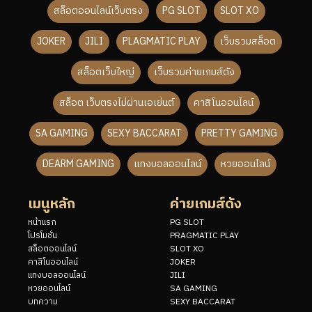
สล็อตออนไลน์เว็บตรง
PG SLOT
SLOT XO
JOKER
JILI
PLAGMATIC PLAY
เว็บรวมสล็อต
สล็อตเว็บใหญ่
เว็บรวมค่ายเกมส์ดัง
สล็อต เว็บตรงไม่ผ่านเอเย่นต์
คาสิโนออนไลน์
SA GAMING
SEXY BACCARAT
PRETTY GAMING
DEARM GAMING
แทงบอลออนไลน์
หวยออนไลน์
เมนูหลัก
ค่ายเกมส์ดัง
หน้าแรก
PG SLOT
โปรโมชั่น
PRAGMATIC PLAY
สล็อตออนไลน์
SLOT XO
คาสิโนออนไลน์
JOKER
แทงบอลออนไลน์
JILI
หวยออนไลน์
SA GAMING
บทความ
SEXY BACCARAT