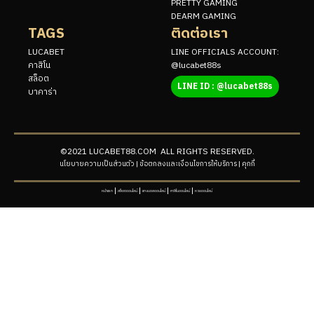
PRETTY GAMING
DEARM GAMING
TAGS
ติดต่อเรา
LUCABET
LINE OFFICIALS ACCOUNT:
คาสิโน
@lucabet88s
สล็อต
LINE ID : @lucabet88s
บาคาร่า
©2021 LUCABET88.COM ALL RIGHTS RESERVED.
นโยบายความเป็นส่วนตัว | ข้อตกลงและเงื่อนไขการให้บริการ | คุกกี้
|
|
|
|
หน้าแรก
สล็อตออนไลน์
แทงบอลออนไลน์
คาสิโนออนไลน์
หวยออนไลน์