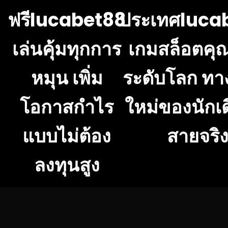
ฟรีlucabet88
ประเทศluca
เล่นคุ้มทุกการ
เกมสล็อตคุ
หมุน เพิ่ม
ระดับโลก ทา
โอกาสกำไร
ใหม่ของนักเด
แบบไม่ต้อง
สายจริ
ลงทุนสูง