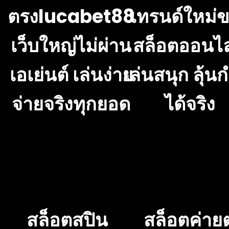
ตรงlucabet88
เทรนด์ใหม่
เว็บใหญ่ไม่ผ่าน
สล็อตออนไล
เอเย่นต์ เล่นง่าย
เล่นสนุก ลุ้น
จ่ายจริงทุกยอด
ได้จริง
สล็อตสปิน
สล็อตค่ายต