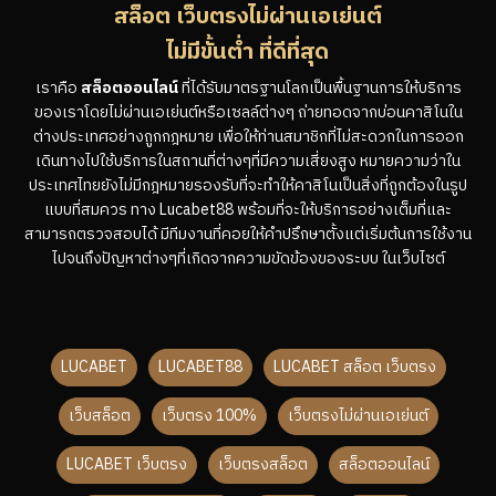
สล็อต เว็บตรงไม่ผ่านเอเย่นต์
ไม่มีขั้นต่ำ ที่ดีที่สุด
เราคือ
สล็อตออนไลน์
ที่ได้รับมาตรฐานโลกเป็นพื้นฐานการให้บริการ
ของเราโดยไม่ผ่านเอเย่นต์หรือเซลล์ต่างๆ ถ่ายทอดจากบ่อนคาสิโนใน
ต่างประเทศอย่างถูกกฎหมาย เพื่อให้ท่านสมาชิกที่ไม่สะดวกในการออก
เดินทางไปใช้บริการในสถานที่ต่างๆที่มีความเสี่ยงสูง หมายความว่าใน
ประเทศไทยยังไม่มีกฎหมายรองรับที่จะทำให้คาสิโนเป็นสิ่งที่ถูกต้องในรูป
แบบที่สมควร ทาง Lucabet88 พร้อมที่จะให้บริการอย่างเต็มที่และ
สามารถตรวจสอบได้ มีทีมงานที่คอยให้คำปรึกษาตั้งแต่เริ่มต้นการใช้งาน
ไปจนถึงปัญหาต่างๆที่เกิดจากความขัดข้องของระบบ ในเว็บไซต์
LUCABET
LUCABET88
LUCABET สล็อต เว็บตรง
เว็บสล็อต
เว็บตรง 100%
เว็บตรงไม่ผ่านเอเย่นต์
LUCABET เว็บตรง
เว็บตรงสล็อต
สล็อตออนไลน์