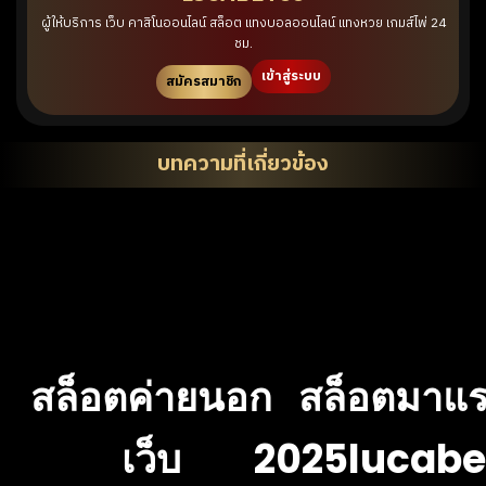
ผู้ให้บริการ เว็บ คาสิโนออนไลน์ สล็อต แทงบอลออนไลน์ แทงหวย เกมส์ไพ่ 24
ชม.
เข้าสู่ระบบ
สมัครสมาชิก
บทความที่เกี่ยวข้อง
สล็อตค่ายนอก
สล็อตมาแ
เว็บ
2025lucabe