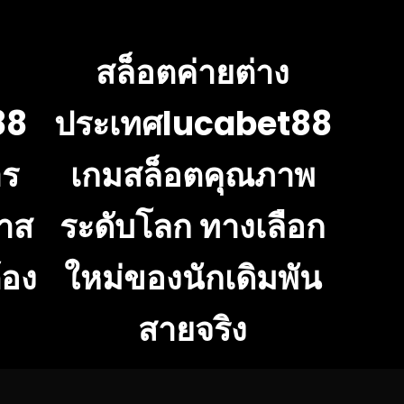
สล็อตค่ายต่าง
88
ประเทศlucabet88
าร
เกมสล็อตคุณภาพ
กาส
ระดับโลก ทางเลือก
้อง
ใหม่ของนักเดิมพัน
สายจริง