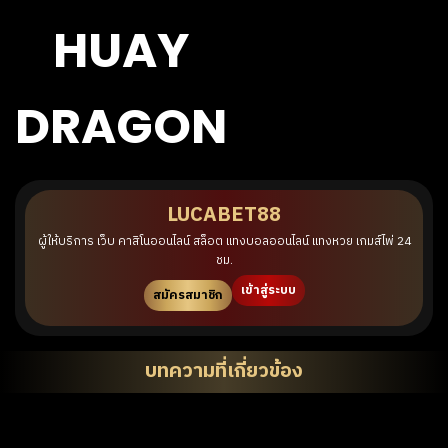
HUAY
DRAGON
LUCABET88
ผู้ให้บริการ เว็บ คาสิโนออนไลน์ สล็อต แทงบอลออนไลน์ แทงหวย เกมส์ไพ่ 24
ชม.
เข้าสู่ระบบ
สมัครสมาชิก
บทความที่เกี่ยวข้อง