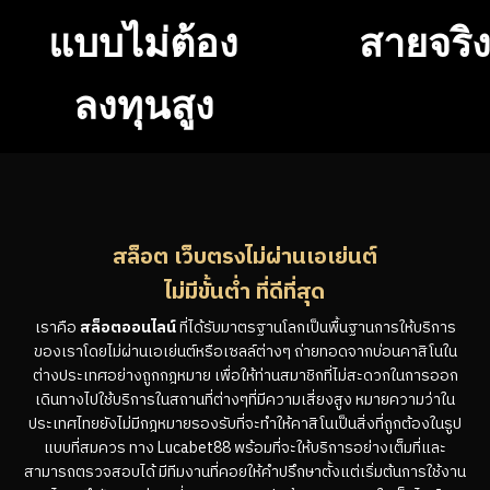
แบบไม่ต้อง
สายจริ
ลงทุนสูง
สล็อต เว็บตรงไม่ผ่านเอเย่นต์
ไม่มีขั้นต่ำ ที่ดีที่สุด
เราคือ
สล็อตออนไลน์
ที่ได้รับมาตรฐานโลกเป็นพื้นฐานการให้บริการ
ของเราโดยไม่ผ่านเอเย่นต์หรือเซลล์ต่างๆ ถ่ายทอดจากบ่อนคาสิโนใน
ต่างประเทศอย่างถูกกฎหมาย เพื่อให้ท่านสมาชิกที่ไม่สะดวกในการออก
เดินทางไปใช้บริการในสถานที่ต่างๆที่มีความเสี่ยงสูง หมายความว่าใน
ประเทศไทยยังไม่มีกฎหมายรองรับที่จะทำให้คาสิโนเป็นสิ่งที่ถูกต้องในรูป
แบบที่สมควร ทาง Lucabet88 พร้อมที่จะให้บริการอย่างเต็มที่และ
สามารถตรวจสอบได้ มีทีมงานที่คอยให้คำปรึกษาตั้งแต่เริ่มต้นการใช้งาน