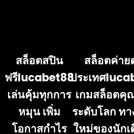
สล็อตสปิน
สล็อตค่ายต
ฟรีlucabet88
ประเทศluca
เล่นคุ้มทุกการ
เกมสล็อตคุ
หมุน เพิ่ม
ระดับโลก ทา
โอกาสกำไร
ใหม่ของนักเด