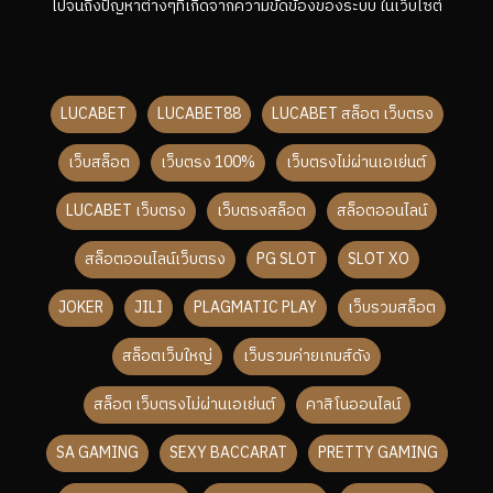
ไปจนถึงปัญหาต่างๆที่เกิดจากความขัดข้องของระบบ ในเว็บไซต์
LUCABET
LUCABET88
LUCABET สล็อต เว็บตรง
เว็บสล็อต
เว็บตรง 100%
เว็บตรงไม่ผ่านเอเย่นต์
LUCABET เว็บตรง
เว็บตรงสล็อต
สล็อตออนไลน์
สล็อตออนไลน์เว็บตรง
PG SLOT
SLOT XO
JOKER
JILI
PLAGMATIC PLAY
เว็บรวมสล็อต
สล็อตเว็บใหญ่
เว็บรวมค่ายเกมส์ดัง
สล็อต เว็บตรงไม่ผ่านเอเย่นต์
คาสิโนออนไลน์
SA GAMING
SEXY BACCARAT
PRETTY GAMING