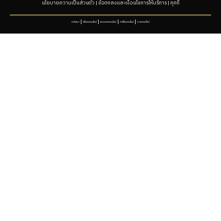
นโยบายความเป็นส่วนตัว | ข้อตกลงและเงื่อนไขการให้บริการ | คุกกี้
|
|
|
|
หน้าแรก
สล็อตออนไลน์
แทงบอลออนไลน์
คาสิโนออนไลน์
หวยออนไลน์