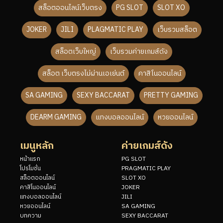
สล็อตออนไลน์เว็บตรง
PG SLOT
SLOT XO
JOKER
JILI
PLAGMATIC PLAY
เว็บรวมสล็อต
สล็อตเว็บใหญ่
เว็บรวมค่ายเกมส์ดัง
สล็อต เว็บตรงไม่ผ่านเอเย่นต์
คาสิโนออนไลน์
SA GAMING
SEXY BACCARAT
PRETTY GAMING
DEARM GAMING
แทงบอลออนไลน์
หวยออนไลน์
เมนูหลัก
ค่ายเกมส์ดัง
หน้าแรก
PG SLOT
โปรโมชั่น
PRAGMATIC PLAY
สล็อตออนไลน์
SLOT XO
คาสิโนออนไลน์
JOKER
แทงบอลออนไลน์
JILI
หวยออนไลน์
SA GAMING
บทความ
SEXY BACCARAT