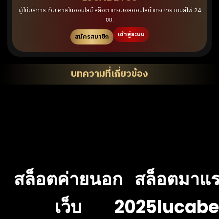
ผู้ให้บริการ เว็บ คาสิโนออนไลน์ สล็อต แทงบอลออนไลน์ แทงหวย เกมส์ไพ่ 24
ชม.
เข้าสู่ระบบ
สมัครสมาชิก
บทความที่เกี่ยวข้อง
สล็อตค่ายนอก
สล็อตมาแ
เว็บ
2025lucabe