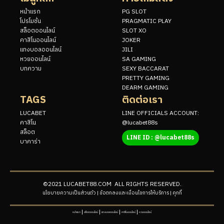
หน้าแรก
PG SLOT
โปรโมชั่น
PRAGMATIC PLAY
สล็อตออนไลน์
SLOT XO
คาสิโนออนไลน์
JOKER
แทงบอลออนไลน์
JILI
หวยออนไลน์
SA GAMING
บทความ
SEXY BACCARAT
PRETTY GAMING
DEARM GAMING
TAGS
ติดต่อเรา
LUCABET
LINE OFFICIALS ACCOUNT:
คาสิโน
@lucabet88s
สล็อต
LINE ID : @lucabet88s
บาคาร่า
©2021 LUCABET88.COM ALL RIGHTS RESERVED.
นโยบายความเป็นส่วนตัว | ข้อตกลงและเงื่อนไขการให้บริการ | คุกกี้
|
|
|
|
หน้าแรก
สล็อตออนไลน์
แทงบอลออนไลน์
คาสิโนออนไลน์
หวยออนไลน์