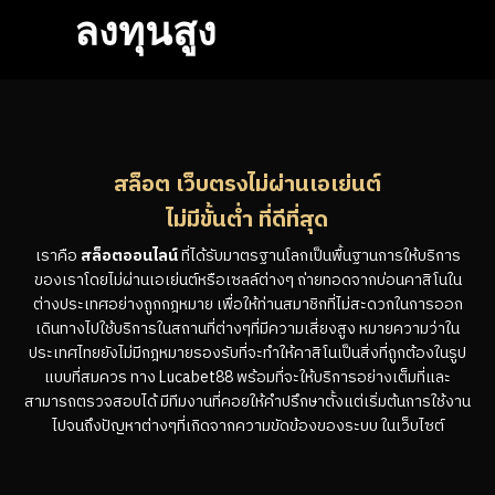
ลงทุนสูง
สล็อต เว็บตรงไม่ผ่านเอเย่นต์
ไม่มีขั้นต่ำ ที่ดีที่สุด
เราคือ
สล็อตออนไลน์
ที่ได้รับมาตรฐานโลกเป็นพื้นฐานการให้บริการ
ของเราโดยไม่ผ่านเอเย่นต์หรือเซลล์ต่างๆ ถ่ายทอดจากบ่อนคาสิโนใน
ต่างประเทศอย่างถูกกฎหมาย เพื่อให้ท่านสมาชิกที่ไม่สะดวกในการออก
เดินทางไปใช้บริการในสถานที่ต่างๆที่มีความเสี่ยงสูง หมายความว่าใน
ประเทศไทยยังไม่มีกฎหมายรองรับที่จะทำให้คาสิโนเป็นสิ่งที่ถูกต้องในรูป
แบบที่สมควร ทาง Lucabet88 พร้อมที่จะให้บริการอย่างเต็มที่และ
สามารถตรวจสอบได้ มีทีมงานที่คอยให้คำปรึกษาตั้งแต่เริ่มต้นการใช้งาน
ไปจนถึงปัญหาต่างๆที่เกิดจากความขัดข้องของระบบ ในเว็บไซต์