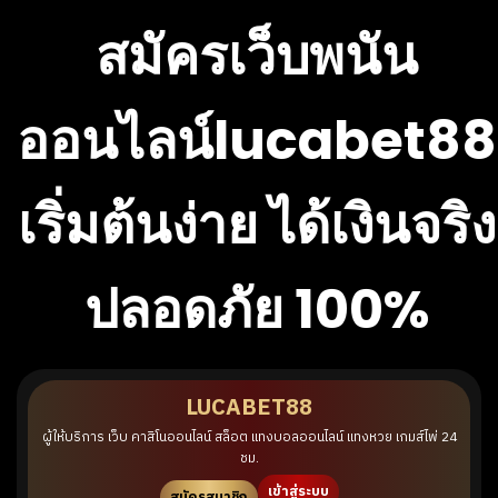
สมัครเว็บพนัน
ออนไลน์lucabet88
เริ่มต้นง่าย ได้เงินจริง
ปลอดภัย 100%
LUCABET88
ผู้ให้บริการ เว็บ คาสิโนออนไลน์ สล็อต แทงบอลออนไลน์ แทงหวย เกมส์ไพ่ 24
ชม.
เข้าสู่ระบบ
สมัครสมาชิก