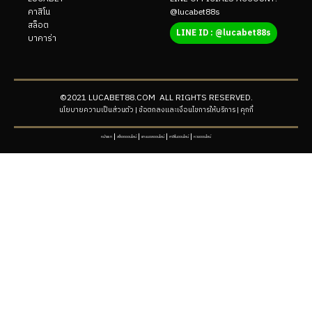
คาสิโน
@lucabet88s
สล็อต
LINE ID : @lucabet88s
บาคาร่า
©2021 LUCABET88.COM ALL RIGHTS RESERVED.
นโยบายความเป็นส่วนตัว | ข้อตกลงและเงื่อนไขการให้บริการ | คุกกี้
|
|
|
|
หน้าแรก
สล็อตออนไลน์
แทงบอลออนไลน์
คาสิโนออนไลน์
หวยออนไลน์