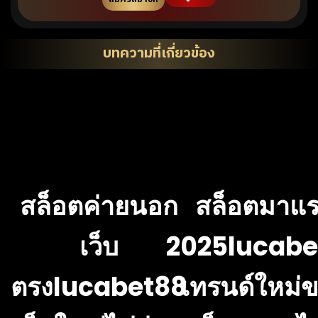
บทความที่เกี่ยวข้อง
สล็อตค่ายนอก
สล็อตมาแ
เว็บ
2025lucabe
ตรงlucabet88
เทรนด์ใหม่