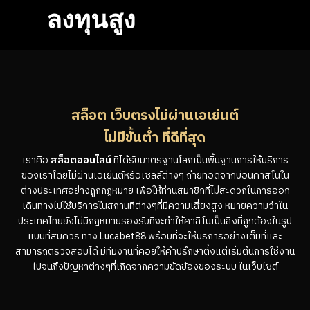
ลงทุนสูง
สล็อต เว็บตรงไม่ผ่านเอเย่นต์
ไม่มีขั้นต่ำ ที่ดีที่สุด
เราคือ
สล็อตออนไลน์
ที่ได้รับมาตรฐานโลกเป็นพื้นฐานการให้บริการ
ของเราโดยไม่ผ่านเอเย่นต์หรือเซลล์ต่างๆ ถ่ายทอดจากบ่อนคาสิโนใน
ต่างประเทศอย่างถูกกฎหมาย เพื่อให้ท่านสมาชิกที่ไม่สะดวกในการออก
เดินทางไปใช้บริการในสถานที่ต่างๆที่มีความเสี่ยงสูง หมายความว่าใน
ประเทศไทยยังไม่มีกฎหมายรองรับที่จะทำให้คาสิโนเป็นสิ่งที่ถูกต้องในรูป
แบบที่สมควร ทาง Lucabet88 พร้อมที่จะให้บริการอย่างเต็มที่และ
สามารถตรวจสอบได้ มีทีมงานที่คอยให้คำปรึกษาตั้งแต่เริ่มต้นการใช้งาน
ไปจนถึงปัญหาต่างๆที่เกิดจากความขัดข้องของระบบ ในเว็บไซต์