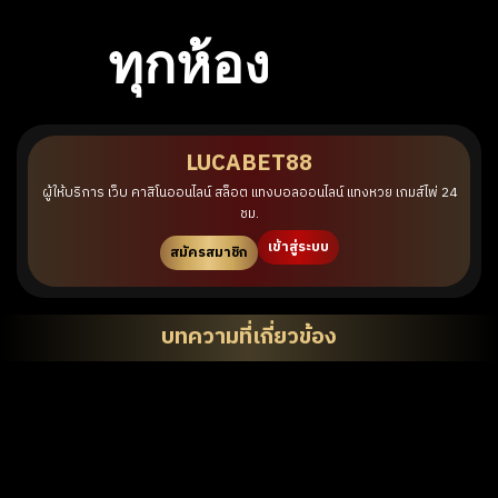
ทุกห้อง
LUCABET88
ผู้ให้บริการ เว็บ คาสิโนออนไลน์ สล็อต แทงบอลออนไลน์ แทงหวย เกมส์ไพ่ 24
ชม.
เข้าสู่ระบบ
สมัครสมาชิก
บทความที่เกี่ยวข้อง