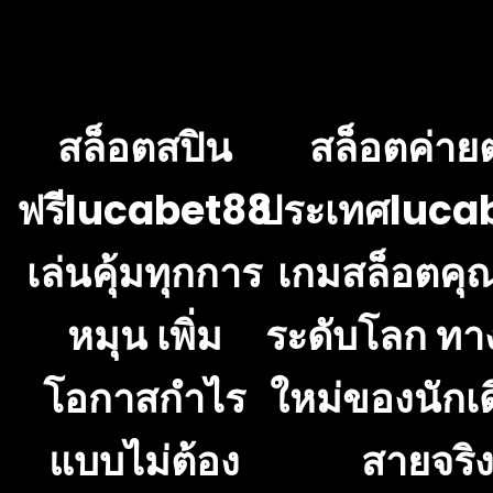
สล็อตสปิน
สล็อตค่ายต
ฟรีlucabet88
ประเทศluca
เล่นคุ้มทุกการ
เกมสล็อตคุ
หมุน เพิ่ม
ระดับโลก ทา
โอกาสกำไร
ใหม่ของนักเด
แบบไม่ต้อง
สายจริ