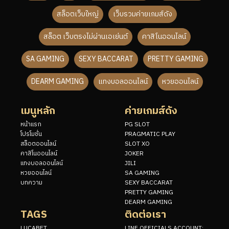
สล็อตเว็บใหญ่
เว็บรวมค่ายเกมส์ดัง
สล็อต เว็บตรงไม่ผ่านเอเย่นต์
คาสิโนออนไลน์
SA GAMING
SEXY BACCARAT
PRETTY GAMING
DEARM GAMING
แทงบอลออนไลน์
หวยออนไลน์
เมนูหลัก
ค่ายเกมส์ดัง
หน้าแรก
PG SLOT
โปรโมชั่น
PRAGMATIC PLAY
สล็อตออนไลน์
SLOT XO
คาสิโนออนไลน์
JOKER
แทงบอลออนไลน์
JILI
หวยออนไลน์
SA GAMING
บทความ
SEXY BACCARAT
PRETTY GAMING
DEARM GAMING
TAGS
ติดต่อเรา
LUCABET
LINE OFFICIALS ACCOUNT: