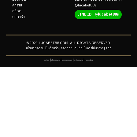
คาสิโน
@lucabet88s
สล็อต
LINE ID : @lucabet88s
บาคาร่า
©2021 LUCABET88.COM ALL RIGHTS RESERVED.
นโยบายความเป็นส่วนตัว | ข้อตกลงและเงื่อนไขการให้บริการ | คุกกี้
|
|
|
|
หน้าแรก
สล็อตออนไลน์
แทงบอลออนไลน์
คาสิโนออนไลน์
หวยออนไลน์