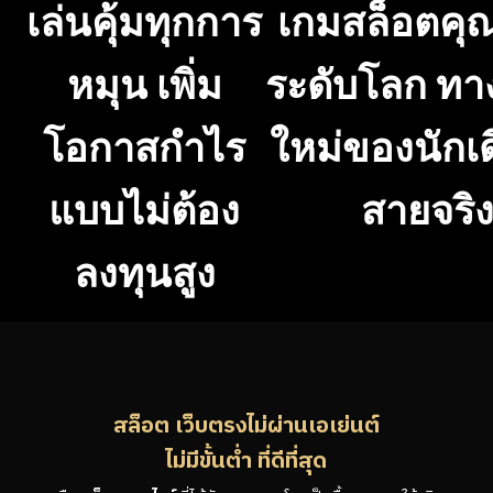
เล่นคุ้มทุกการ
เกมสล็อตคุ
หมุน เพิ่ม
ระดับโลก ทา
โอกาสกำไร
ใหม่ของนักเด
แบบไม่ต้อง
สายจริ
ลงทุนสูง
สล็อต เว็บตรงไม่ผ่านเอเย่นต์
ไม่มีขั้นต่ำ ที่ดีที่สุด