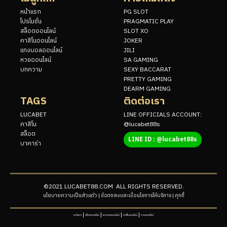
หน้าแรก
PG SLOT
โปรโมชั่น
PRAGMATIC PLAY
สล็อตออนไลน์
SLOT XO
คาสิโนออนไลน์
JOKER
แทงบอลออนไลน์
JILI
หวยออนไลน์
SA GAMING
บทความ
SEXY BACCARAT
PRETTY GAMING
DEARM GAMING
TAGS
ติดต่อเรา
LUCABET
LINE OFFICIALS ACCOUNT:
คาสิโน
@lucabet88s
สล็อต
LINE ID : @lucabet88s
บาคาร่า
©2021 LUCABET88.COM ALL RIGHTS RESERVED.
นโยบายความเป็นส่วนตัว | ข้อตกลงและเงื่อนไขการให้บริการ | คุกกี้
|
|
|
|
หน้าแรก
สล็อตออนไลน์
แทงบอลออนไลน์
คาสิโนออนไลน์
หวยออนไลน์