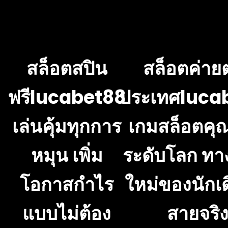
สล็อตสปิน
สล็อตค่ายต
ฟรีlucabet88
ประเทศluca
เล่นคุ้มทุกการ
เกมสล็อตคุ
หมุน เพิ่ม
ระดับโลก ทา
โอกาสกำไร
ใหม่ของนักเด
แบบไม่ต้อง
สายจริ