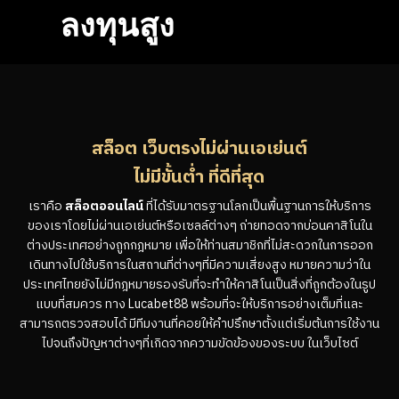
ลงทุนสูง
สล็อต เว็บตรงไม่ผ่านเอเย่นต์
ไม่มีขั้นต่ำ ที่ดีที่สุด
เราคือ
สล็อตออนไลน์
ที่ได้รับมาตรฐานโลกเป็นพื้นฐานการให้บริการ
ของเราโดยไม่ผ่านเอเย่นต์หรือเซลล์ต่างๆ ถ่ายทอดจากบ่อนคาสิโนใน
ต่างประเทศอย่างถูกกฎหมาย เพื่อให้ท่านสมาชิกที่ไม่สะดวกในการออก
เดินทางไปใช้บริการในสถานที่ต่างๆที่มีความเสี่ยงสูง หมายความว่าใน
ประเทศไทยยังไม่มีกฎหมายรองรับที่จะทำให้คาสิโนเป็นสิ่งที่ถูกต้องในรูป
แบบที่สมควร ทาง Lucabet88 พร้อมที่จะให้บริการอย่างเต็มที่และ
สามารถตรวจสอบได้ มีทีมงานที่คอยให้คำปรึกษาตั้งแต่เริ่มต้นการใช้งาน
ไปจนถึงปัญหาต่างๆที่เกิดจากความขัดข้องของระบบ ในเว็บไซต์