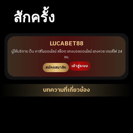
สักครั้ง
LUCABET88
ผู้ให้บริการ เว็บ คาสิโนออนไลน์ สล็อต แทงบอลออนไลน์ แทงหวย เกมส์ไพ่ 24
ชม.
เข้าสู่ระบบ
สมัครสมาชิก
บทความที่เกี่ยวข้อง