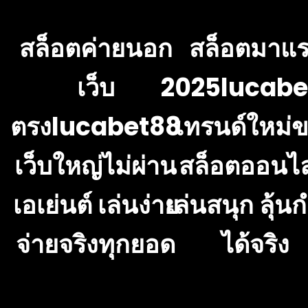
สล็อตค่ายนอก
สล็อตมาแ
เว็บ
2025lucabe
ตรงlucabet88
เทรนด์ใหม่
เว็บใหญ่ไม่ผ่าน
สล็อตออนไล
เอเย่นต์ เล่นง่าย
เล่นสนุก ลุ้น
จ่ายจริงทุกยอด
ได้จริง