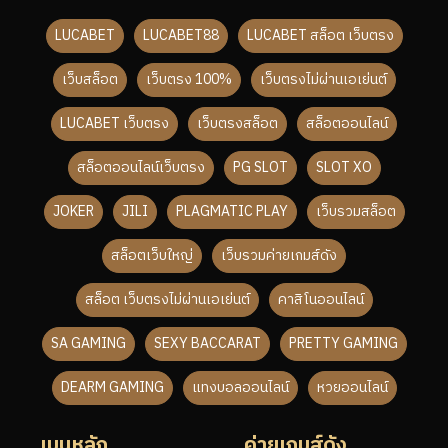
LUCABET
LUCABET88
LUCABET สล็อต เว็บตรง
เว็บสล็อต
เว็บตรง 100%
เว็บตรงไม่ผ่านเอเย่นต์
LUCABET เว็บตรง
เว็บตรงสล็อต
สล็อตออนไลน์
สล็อตออนไลน์เว็บตรง
PG SLOT
SLOT XO
JOKER
JILI
PLAGMATIC PLAY
เว็บรวมสล็อต
สล็อตเว็บใหญ่
เว็บรวมค่ายเกมส์ดัง
สล็อต เว็บตรงไม่ผ่านเอเย่นต์
คาสิโนออนไลน์
SA GAMING
SEXY BACCARAT
PRETTY GAMING
DEARM GAMING
แทงบอลออนไลน์
หวยออนไลน์
เมนูหลัก
ค่ายเกมส์ดัง