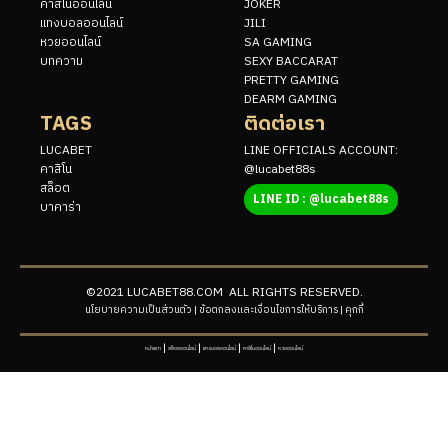
คาสิโนออนไลน์
JOKER
แทงบอลออนไลน์
JILI
หวยออนไลน์
SA GAMING
บทความ
SEXY BACCARAT
PRETTY GAMING
DEARM GAMING
TAGS
ติดต่อเรา
LUCABET
LINE OFFICIALS ACCOUNT:
คาสิโน
@lucabet88s
สล็อต
LINE ID : @lucabet88s
บาคาร่า
©2021 LUCABET88.COM ALL RIGHTS RESERVED.
นโยบายความเป็นส่วนตัว | ข้อตกลงและเงื่อนไขการให้บริการ | คุกกี้
|
|
|
|
หน้าแรก
สล็อตออนไลน์
แทงบอลออนไลน์
คาสิโนออนไลน์
หวยออนไลน์