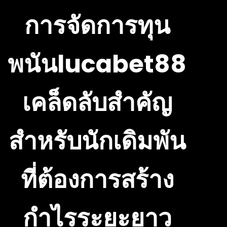
การจัดการทุน
พนันlucabet88
เคล็ดลับสำคัญ
สำหรับนักเดิมพัน
ที่ต้องการสร้าง
กำไรระยะยาว