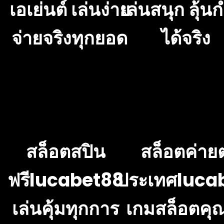
เอเย่นต์ เล่นง่าย
เล่นสนุก ลุ้น
จ่ายจริงทุกยอด
ได้จริง
สล็อตสปิน
สล็อตค่ายต
ฟรีlucabet88
ประเทศluca
เล่นคุ้มทุกการ
เกมสล็อตคุ