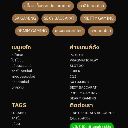
สล็อต เว็บตรงไม่ผ่านเอเย่นต์
คาสิโนออนไลน์
SA GAMING
SEXY BACCARAT
PRETTY GAMING
DEARM GAMING
แทงบอลออนไลน์
หวยออนไลน์
เมนูหลัก
ค่ายเกมส์ดัง
หน้าแรก
PG SLOT
โปรโมชั่น
PRAGMATIC PLAY
สล็อตออนไลน์
SLOT XO
คาสิโนออนไลน์
JOKER
แทงบอลออนไลน์
JILI
หวยออนไลน์
SA GAMING
บทความ
SEXY BACCARAT
PRETTY GAMING
DEARM GAMING
TAGS
ติดต่อเรา
LUCABET
LINE OFFICIALS ACCOUNT:
คาสิโน
@lucabet88s
สล็อต
LINE ID : @lucabet88s