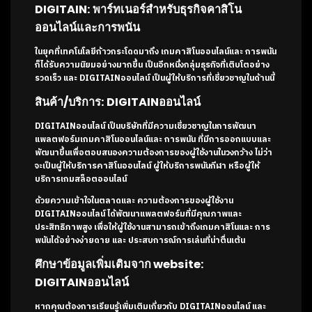
DIGITAIN: พาร์ทเนอร์สำหรับธุรกิจคาสิโน
ออนไลน์และการพนัน
ในยุคที่เทคโนโลยีก้าวกระโดดมาถึง เกมคาสิโนออนไลน์และ การพนัน
ก็ได้รับความนิยมอย่างมากขึ้น เป็นอีกหนึ่งกลุ่มธุรกิจที่เติบโตอย่าง
รวดเร็ว และ DIGITAINออนไลน์ เป็นผู้ให้บริการที่เชี่ยวชาญในด้านนี้
สินค้า/บริการ: DIGITAINออนไลน์
DIGITAINออนไลน์ เป็นบริษัทที่มีความเชี่ยวชาญในการพัฒนา
แพลตฟอร์มเกมคาสิโนออนไลน์และ การพนัน ที่มีการออกแบบและ
พัฒนาขึ้นเพื่อตอบสนองความต้องการของผู้ใช้งานในวงกว้าง ไม่ว่า
จะเป็นผู้ให้บริการคาสิโนออนไลน์ ผู้ให้บริการพนันกีฬา หรือผู้ให้
บริการเกมสล็อตออนไลน์
ด้วยความเข้าใจในตลาดและ ความต้องการของผู้ใช้งาน
DIGITAINออนไลน์ ได้พัฒนาแพลตฟอร์มที่มีคุณภาพและ
ประสิทธิภาพสูง เพื่อให้ผู้ใช้งานสามารถเข้าถึงเกมคาสิโนและ การ
พนันได้อย่างง่ายดาย และ ประสบการณ์การเล่นที่น่าตื่นเต้น
ศึกษาข้อมูลเพิ่มเติมจาก website:
DIGITAINออนไลน์
หากคุณต้องการเรียนรู้เพิ่มเติมเกี่ยวกับ DIGITAINออนไลน์ และ