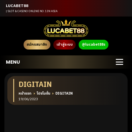
LUCABET88
| SLOT & CASINO ONLINE NO.1 IN ASIA
สมัครสมาชิก
เข้าสู่ระบบ
@lucabet88s
MENU
DIGITAIN
หน้าแรก
โปรโมชั่น
DIGITAIN
>
>
19/06/2023