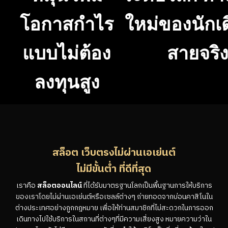
โอกาสกำไร
ใหม่ของนักเด
แบบไม่ต้อง
สายจริ
ลงทุนสูง
สล็อต เว็บตรงไม่ผ่านเอเย่นต์
ไม่มีขั้นต่ำ ที่ดีที่สุด
เราคือ
สล็อตออนไลน์
ที่ได้รับมาตรฐานโลกเป็นพื้นฐานการให้บริการ
ของเราโดยไม่ผ่านเอเย่นต์หรือเซลล์ต่างๆ ถ่ายทอดจากบ่อนคาสิโนใน
ต่างประเทศอย่างถูกกฎหมาย เพื่อให้ท่านสมาชิกที่ไม่สะดวกในการออก
เดินทางไปใช้บริการในสถานที่ต่างๆที่มีความเสี่ยงสูง หมายความว่าใน