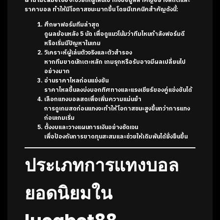
ผ่าน
lucabet88
จะช่วยให้ผู้เล่นเข้าถึงข้อมูลสำคัญอย่างสถิติและ
ราคาบอล ทำให้มีโอกาสชนะมากขึ้น โดยมีเทคนิคสำคัญดังนี้:
ศึกษาฟอร์มทีมล่าสุด
ดูผลย้อนหลัง 5 นัด เพื่อดูแนวโน้มว่าทีมไหนกำลังฟอร์มดี
หรือเริ่มมีปัญหาในเกม
วิเคราะห์ผู้เล่นตัวจริงและตัวสำรอง
หากทีมขาดนักเตะหลัก เกมรุกหรือรับอาจมีผลเปลี่ยนไป
อย่างมาก
อ่านราคาไหลก่อนแข่งขัน
ราคาไหลขึ้นลงบ่งบอกทิศทางและแรงเชียร์ของคู่แข่งขันได้
เลือกแทงบอลสดเพื่อเพิ่มความแม่นยำ
การดูเกมสดก่อนแทงจะทำให้โอกาสชนะสูงขึ้นกว่าการแทง
ก่อนเกมเริ่ม
ตั้งงบและวางแผนการเงินอย่างชัดเจน
เพื่อป้องกันการขาดทุนสะสมและช่วยให้เดิมพันได้ยั่งยืนขึ้น
ประเภทการแทงบอล
ยอดนิยมใน