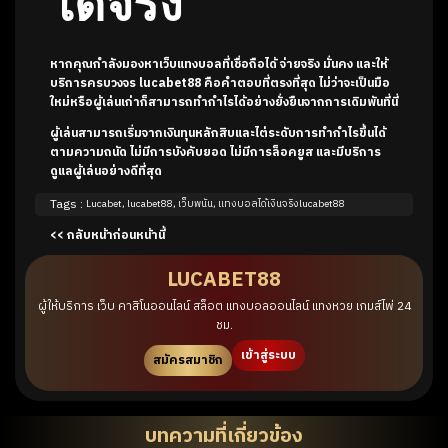
ได้จริง
หากคุณกำลังมองหาเว็บแทงบอลที่เชื่อถือได้ จ่ายจริง มั่นคง และให้
บริการครบวงจร
lucabet88
คือคำตอบที่ตรงที่สุด ไม่ว่าจะเป็นมือ
ใหม่หรือผู้เล่นเก่าก็สามารถทำกำไรได้อย่างยั่งยืนจากการเดิมพันที่นี่
ผู้เล่นสามารถเริ่มจากเงินทุนหลักสิบและไต่ระดับการทำกำไรขึ้นได้
ตามความถนัด ไม่มีการบังคับยอด ไม่มีการล็อคยูส และมีบริการ
ดูแลผู้เล่นอย่างดีที่สุด
Tags :
Lucabet
,
lucabet88
,
เว็บพนัน
,
แทงบอลได้เงินจริงlucabet88
<< กลับหน้าก่อนหน้านี้
LUCABET88
ผู้ให้บริการ เว็บ คาสิโนออนไลน์ สล็อต แทงบอลออนไลน์ แทงหวย เกมส์ไพ่ 24
ชม.
เข้าสู่ระบบ
สมัครสมาชิก
บทความที่เกี่ยวข้อง