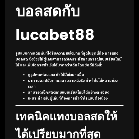
บอลสดกับ
lucabet88
รูปแบบการเดิมพันที่ได้รับความสนใจมากที่สุดในยุคนี้คือ
การแทง
บอลสด
ซึ่งช่วยให้ผู้เล่นสามารถวิเคราะห์สถานการณ์แบบเรียลไทม์
ได้ และเพิ่มโอกาสทำเงินได้มากกว่าเดิม โดยข้อดีมีดังนี้:
ดูรูปเกมก่อนแทง ทำให้มั่นใจมากขึ้น
ราคาบอลปรับตามสถานการณ์จริง ทำกำไรได้หลายช่วง
เวลา
สามารถเช็คสถิติเกมแบบเรียลไทม์ได้อย่างละเอียด
เหมาะสำหรับผู้เล่นที่ต้องการทำกำไรแบบต่อเนื่อง
เทคนิคแทงบอลสดให้
ได้เปรียบมากที่สุด