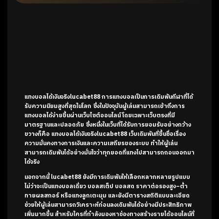
แทงบอลได้เงินจริงlucabet88 การแทงบอลเป็นการเดิมพันกีฬาที่ได้
รับความนิยมสูงที่สุดในโลก ซึ่งในปัจจุบันผู้เล่นสามารถเข้าถึงการ
แทงบอลได้ง่ายขึ้นผ่านเว็บไซต์ออนไลน์ โดยเฉพาะเว็บตรงที่มี
มาตรฐานและปลอดภัย ซึ่งหนึ่งในเว็บที่ได้รับการยอมรับอย่างกว้าง
ขวางก็คือ
แทงบอลได้เงินจริงlucabet88
เว็บเดิมพันที่ขึ้นชื่อเรื่อง
ความมั่นคงทางการเงินและความเสถียรของระบบ ทำให้ผู้เล่น
สามารถเดิมพันได้อย่างมั่นใจว่าทุกยอดที่แทงไปสามารถถอนออกมา
ได้จริง
นอกจากนี้
lucabet88
ยังมีการเดิมพันให้เลือกหลากหลายรูปแบบ
ไม่ว่าจะเป็นแทงบอลเดี่ยว บอลสเต็ป บอลสด ราคาต่อรองสูง–ต่ำ
ทายผลสกอร์ หรือแทงลูกเตะมุม และยังมีตารางสถิติแบบละเอียด
ช่วยให้ผู้เล่นสามารถวิเคราะห์ก่อนลงเดิมพันได้อย่างมีประสิทธิภาพ
เพิ่มมากขึ้น สำหรับใครที่กำลังมองหาช่องทางสร้างรายได้ออนไลน์ที่