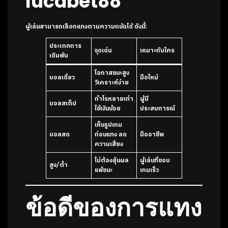
lucabet88
ผู้เล่นสามารถเลือกแทงตามความถนัดได้ ดังนี้:
ประเภทการ
จุดเด่น
เหมาะกับใคร
เดิมพัน
โอกาสชนะสูง
บอลเดี่ยว
มือใหม่
วิเคราะห์ง่าย
กำไรหลายเท่า
ผู้มี
บอลสเต็ป
ใช้เงินน้อย
ประสบการณ์
เห็นรูปเกม
บอลสด
ก่อนแทง ลด
มืออาชีพ
ความเสี่ยง
ไม่ต้องลุ้นผล
ผู้เล่นที่ชอบ
สูง/ต่ำ
แพ้ชนะ
เกมเร็ว
ข้อดีของการแทง