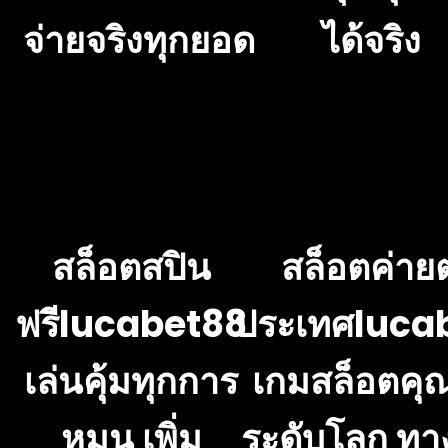
จ่ายจริงทุกยอด
ได้จริง
สล็อตสปิน
สล็อตค่ายต
ฟรีlucabet88
ประเทศluca
เล่นคุ้มทุกการ
เกมสล็อตคุ
หมุน เพิ่ม
ระดับโลก ทา