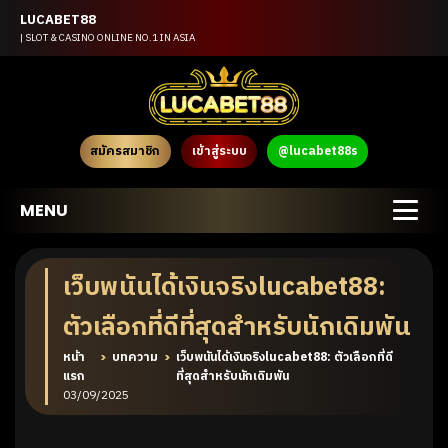
LUCABET88
| SLOT & CASINO ONLINE NO.1 IN ASIA
สมัครสมาชิก
เข้าสู่ระบบ
@lucabet88s
MENU
เว็บพนันได้เงินจริงlucabet88:
ตัวเลือกที่ดีที่สุดสำหรับนักเดิมพัน
หน้า
บทความ
เว็บพนันได้เงินจริงlucabet88: ตัวเลือกที่ดี
>
>
แรก
ที่สุดสำหรับนักเดิมพัน
03/09/2025