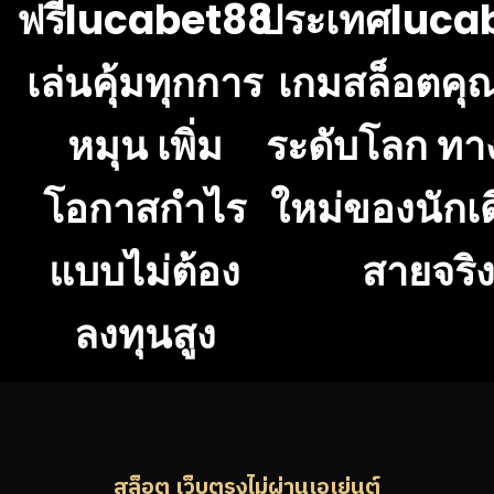
ฟรีlucabet88
ประเทศluca
เล่นคุ้มทุกการ
เกมสล็อตคุ
หมุน เพิ่ม
ระดับโลก ทา
โอกาสกำไร
ใหม่ของนักเด
แบบไม่ต้อง
สายจริ
ลงทุนสูง
สล็อต เว็บตรงไม่ผ่านเอเย่นต์