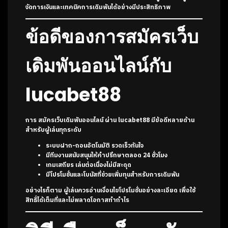
จัดการเงินและเทคนิคการเดิมพันได้อย่างมีประสิทธิภาพ
ข้อดีของการสมัครเว็บ
เดิมพันออนไลน์กับ
lucabet88
การ
สมัครเว็บเดิมพันออนไลน์
ผ่าน
lucabet88
มีข้อดีหลายด้าน
สำหรับผู้เล่นทุกระดับ
ระบบฝาก-ถอนอัตโนมัติ รวดเร็วทันใจ
มีทีมงานสนับสนุนให้คำปรึกษาตลอด 24 ชั่วโมง
เกมเสถียร เล่นต่อเนื่องไม่มีสะดุด
มีโปรโมชั่นและโบนัสที่ช่วยเพิ่มทุนสำหรับการเดิมพัน
อย่างไรก็ตาม ผู้เล่นควรอ่านเงื่อนไขโปรโมชั่นอย่างละเอียด เพื่อใช้
สิทธิ์ได้เต็มที่และไม่พลาดโอกาสทำกำไร