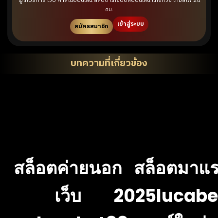
ผู้ให้บริการ เว็บ คาสิโนออนไลน์ สล็อต แทงบอลออนไลน์ แทงหวย เกมส์ไพ่ 24
ชม.
เข้าสู่ระบบ
สมัครสมาชิก
บทความที่เกี่ยวข้อง
สล็อตค่ายนอก
สล็อตมาแ
เว็บ
2025lucabe