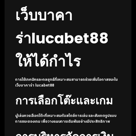
เว็บบาคา
ร่าlucabet88
ให้ได้กำไร
การใช้เทคนิคและกลยุทธ์ที่เหมาะสมสามารถช่วยเพิ่มโอกาสชนะใน
เว็บบาคาร่า lucabet88
การเลือกโต๊ะและเกม
ผู้เล่นควรเลือกโต๊ะที่เหมาะสมกับสไตล์การเล่น และสังเกตรูปแบบ
การชนะของเกม เพื่อวางแผนการเดิมพันอย่างมีประสิทธิภาพ