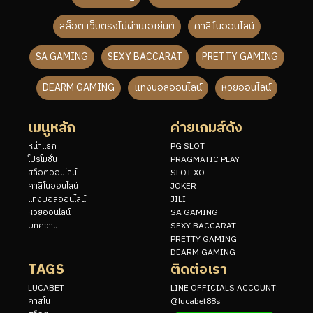
สล็อต เว็บตรงไม่ผ่านเอเย่นต์
คาสิโนออนไลน์
SA GAMING
SEXY BACCARAT
PRETTY GAMING
DEARM GAMING
แทงบอลออนไลน์
หวยออนไลน์
เมนูหลัก
ค่ายเกมส์ดัง
หน้าแรก
PG SLOT
โปรโมชั่น
PRAGMATIC PLAY
สล็อตออนไลน์
SLOT XO
คาสิโนออนไลน์
JOKER
แทงบอลออนไลน์
JILI
หวยออนไลน์
SA GAMING
บทความ
SEXY BACCARAT
PRETTY GAMING
DEARM GAMING
TAGS
ติดต่อเรา
LUCABET
LINE OFFICIALS ACCOUNT:
คาสิโน
@lucabet88s