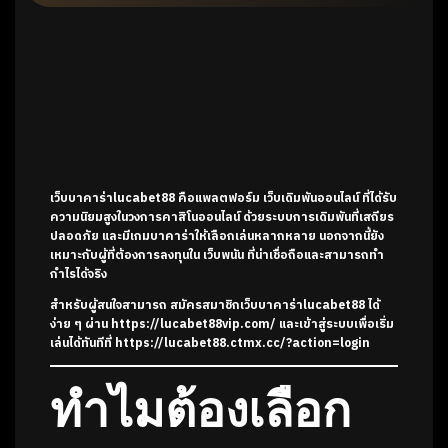
เว็บบาคาร่าlucabet88
คือแพลตฟอร์ม
เว็บเดิมพันออนไลน์
ที่ได้รับ
ความนิยมสูงในวงการคาสิโนออนไลน์ ด้วยระบบการเดิมพันที่เสถียร
ปลอดภัย และมีเกมบาคาร่าให้เลือกเล่นหลากหลาย นอกจากนี้ยัง
เหมาะกับผู้ที่ต้องการลงทุนใน
เว็บพนัน
ที่น่าเชื่อถือและสามารถทำ
กำไรได้จริง
สำหรับผู้สนใจสามารถ
สมัครสมาชิกเว็บบาคาร่าlucabet88
ได้
ง่าย ๆ ผ่าน
https://lucabet88vip.com/
และเข้าสู่ระบบเพื่อเริ่ม
เล่นได้ทันทีที่
https://lucabet88.ctmx.cc/?action=login
ทำไมต้องเลือก