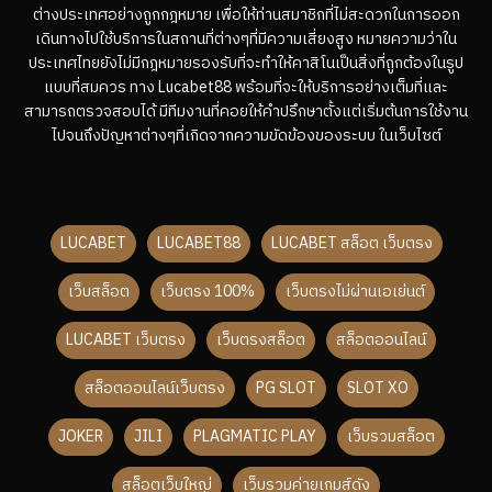
ต่างประเทศอย่างถูกกฎหมาย เพื่อให้ท่านสมาชิกที่ไม่สะดวกในการออก
เดินทางไปใช้บริการในสถานที่ต่างๆที่มีความเสี่ยงสูง หมายความว่าใน
ประเทศไทยยังไม่มีกฎหมายรองรับที่จะทำให้คาสิโนเป็นสิ่งที่ถูกต้องในรูป
แบบที่สมควร ทาง Lucabet88 พร้อมที่จะให้บริการอย่างเต็มที่และ
สามารถตรวจสอบได้ มีทีมงานที่คอยให้คำปรึกษาตั้งแต่เริ่มต้นการใช้งาน
ไปจนถึงปัญหาต่างๆที่เกิดจากความขัดข้องของระบบ ในเว็บไซต์
LUCABET
LUCABET88
LUCABET สล็อต เว็บตรง
เว็บสล็อต
เว็บตรง 100%
เว็บตรงไม่ผ่านเอเย่นต์
LUCABET เว็บตรง
เว็บตรงสล็อต
สล็อตออนไลน์
สล็อตออนไลน์เว็บตรง
PG SLOT
SLOT XO
JOKER
JILI
PLAGMATIC PLAY
เว็บรวมสล็อต
สล็อตเว็บใหญ่
เว็บรวมค่ายเกมส์ดัง