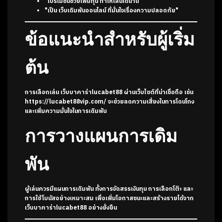
"โปรโมชั่นช่วยเพิ่มทุน ทำให้เล่นได้นาน"
"เป็น
เว็บเดิมพันออนไลน์
ที่มั่นใจเรื่องความปลอดภัย"
ข้อแนะนำสำหรับผู้เริ่ม
ต้น
การเลือกเล่น
เว็บบาคาร่าlucabet88
ผ่านเว็บไซต์ที่น่าเชื่อถือ เช่น
https://lucabet88vip.com/
จะช่วยลดความเสี่ยงในการโดนโกง
และเพิ่มความมั่นใจในการเดิมพัน
การวางแผนการเดิม
พัน
ผู้เล่นควรมีแผนการเดิมพัน ทั้งการจัดสรรเงินทุน การเลือกโต๊ะ และ
การใช้โบนัสอย่างเหมาะสม เพื่อเพิ่มโอกาสชนะและสร้างรายได้จาก
เว็บบาคาร่าlucabet88
อย่างยั่งยืน