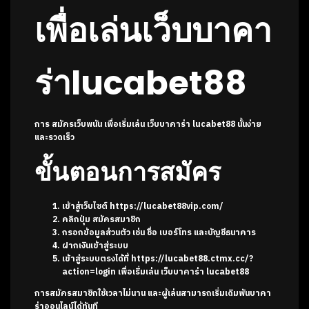
เพื่อเล่นเว็บบาคา
ร่าlucabet88
การ
สมัครเว็บพนัน
เพื่อเริ่มเล่น
เว็บบาคาร่า lucabet88
นั้นง่าย
และรวดเร็ว
ขั้นตอนการสมัคร
เข้าสู่เว็บไซต์
https://lucabet88vip.com/
คลิกปุ่ม
สมัครสมาชิก
กรอกข้อมูลส่วนตัว เช่น ชื่อ เบอร์โทร และบัญชีธนาคาร
ฝากเงินเข้าสู่ระบบ
เข้าสู่ระบบตรงได้ที่
https://lucabet88.ctmx.cc/?
action=login
เพื่อเริ่มเล่น
เว็บบาคาร่า lucabet88
การสมัครสมาชิกใช้เวลาไม่นาน และผู้เล่นสามารถเริ่มเดิมพันบาคา
ร่าออนไลน์ได้ทันที