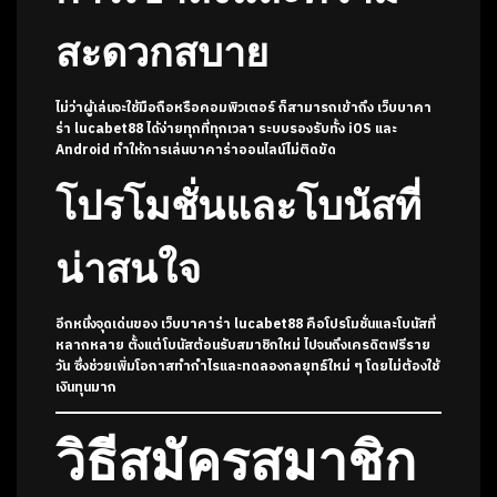
สะดวกสบาย
ไม่ว่าผู้เล่นจะใช้มือถือหรือคอมพิวเตอร์ ก็สามารถเข้าถึง
เว็บบาคา
ร่า lucabet88
ได้ง่ายทุกที่ทุกเวลา ระบบรองรับทั้ง iOS และ
Android ทำให้การเล่นบาคาร่าออนไลน์ไม่ติดขัด
โปรโมชั่นและโบนัสที่
น่าสนใจ
อีกหนึ่งจุดเด่นของ
เว็บบาคาร่า lucabet88
คือโปรโมชั่นและโบนัสที่
หลากหลาย ตั้งแต่โบนัสต้อนรับสมาชิกใหม่ ไปจนถึงเครดิตฟรีราย
วัน ซึ่งช่วยเพิ่มโอกาสทำกำไรและทดลองกลยุทธ์ใหม่ ๆ โดยไม่ต้องใช้
เงินทุนมาก
วิธีสมัครสมาชิก