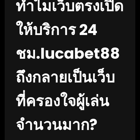
ทำไมเว็บตรงเปิด
ให้บริการ 24
ชม.lucabet88
ถึงกลายเป็นเว็บ
ที่ครองใจผู้เล่น
จำนวนมาก?