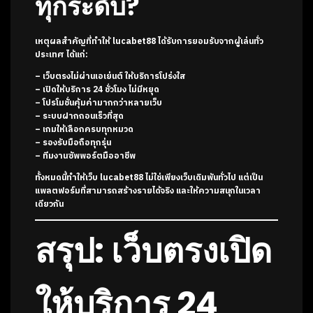
ทุกระดับ?
เหตุผลสำคัญที่ทำให้ lucabet88 ได้รับการยอมรับจากผู้เล่นทั่ว
ประเทศ ได้แก่:
– เว็บตรงไม่ผ่านเอเย่นต์ ให้บริการโปร่งใส
– เปิดให้บริการ 24 ชั่วโมง ไม่มีหยุด
– โปรโมชั่นคุ้มค่ามากกว่าหลายเว็บ
– ระบบฝากถอนเร็วที่สุด
– เกมให้เลือกครบทุกหมวด
– รองรับมือถือทุกรุ่น
– ทีมงานซัพพอร์ตมืออาชีพ
ทั้งหมดนี้ทำให้เว็บ lucabet88 ไม่ใช่เพียงเว็บเดิมพันทั่วไป แต่เป็น
แพลตฟอร์มที่สามารถสร้างรายได้จริง และให้ความสนุกในเวลา
เดียวกัน
สรุป: เว็บตรงเปิด
ให้บริการ 24