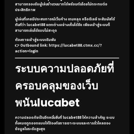
สามารถรองรับผู้เล่นจำนวนมากได้พร้อมกันโดยไม่กระทบต่อ
ประสิทธิภาพ
ผู้เล่นที่เคยมีประสบการณ์เว็บค้าง เกมหลุด หรือดีเลย์ จะสัมผัสได้
ทันทีว่า lucabet88 แตกต่างอย่างเห็นได้ชัด เพียงเข้าสู่ระบบก็
สามารถเล่นได้แบบไม่สะดุด
ต้องการเข้าสู่ระบบเดิมพัน
👉
Outbound link:
https://lucabet88.ctmx.cc/?
action=login
ระบบความปลอดภัยที่
ครอบคลุมของเว็บ
พนันlucabet
ความปลอดภัยเป็นอีกหนึ่งสิ่งที่ lucabet88 ให้ความสำคัญ ระบบ
ทั้งหมดถูกออกแบบให้ป้องกันการเจาะระบบและการรั่วไหลของ
ข้อมูลในระดับสูงสุด