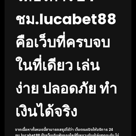
ชม.lucabet88
คือเว็บที่ครบจบ
ในที่เดียว เล่น
ง่าย ปลอดภัย ทำ
เงินได้จริง
จากเนื้อหาทั้งหมดนี้สามารถสรุปได้ว่า
เว็บตรงเปิดให้บริการ 24
ชม.lucabet88
เป็นเว็บเดิมพันออนไลน์ที่เหมาะกับผู้เล่นทุกระดับ ไม่