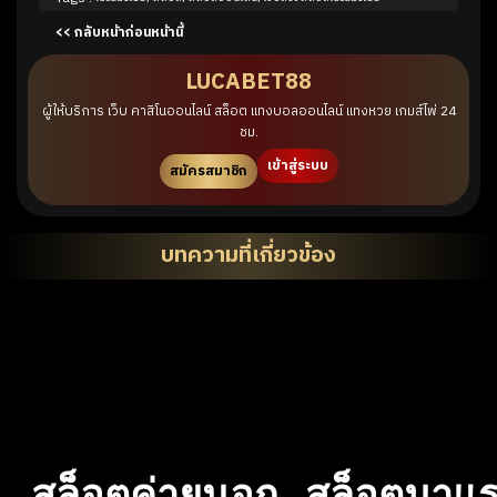
<< กลับหน้าก่อนหน้านี้
LUCABET88
ผู้ให้บริการ เว็บ คาสิโนออนไลน์ สล็อต แทงบอลออนไลน์ แทงหวย เกมส์ไพ่ 24
ชม.
เข้าสู่ระบบ
สมัครสมาชิก
บทความที่เกี่ยวข้อง
สล็อตค่ายนอก
สล็อตมาแ