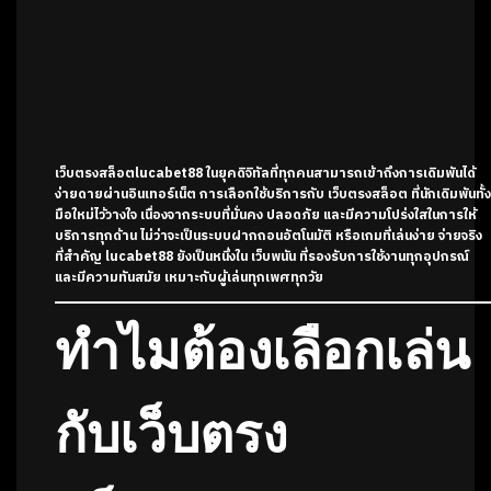
เว็บตรงสล็อตlucabet88 ในยุคดิจิทัลที่ทุกคนสามารถเข้าถึงการเดิมพันได้
ง่ายดายผ่านอินเทอร์เน็ต การเลือกใช้บริการกับ
เว็บตรงสล็อต
ที่นักเดิมพันทั้ง
มือใหม่ไว้วางใจ เนื่องจากระบบที่มั่นคง ปลอดภัย และมีความโปร่งใสในการให้
บริการทุกด้าน ไม่ว่าจะเป็นระบบฝากถอนอัตโนมัติ หรือเกมที่เล่นง่าย จ่ายจริง
ที่สำคัญ lucabet88 ยังเป็นหนึ่งใน
เว็บพนัน
ที่รองรับการใช้งานทุกอุปกรณ์
และมีความทันสมัย เหมาะกับผู้เล่นทุกเพศทุกวัย
ทำไมต้องเลือกเล่น
กับเว็บตรง