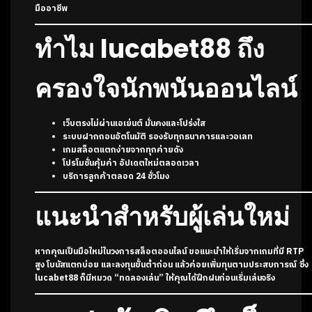
มืออาชีพ
ทำไม lucabet88 ถึง
ครองใจนักพนันออนไลน์
เว็บตรงไม่ผ่านเอเย่นต์ มั่นคงและโปร่งใส
ระบบฝากถอนอัตโนมัติ รองรับทุกธนาคารและวอเลท
เกมสล็อตแตกง่ายจากทุกค่ายดัง
โปรโมชั่นคุ้มค่า อัปเดตใหม่ตลอดเวลา
บริการลูกค้าตลอด 24 ชั่วโมง
แนะนำสำหรับผู้เล่นใหม่
หากคุณเป็นมือใหม่ในวงการสล็อตออนไลน์ ขอแนะนำให้เริ่มจากเกมที่มี RTP
สูง โบนัสแตกบ่อย และลงทุนขั้นต่ำก่อน แล้วค่อยเพิ่มทุนตามประสบการณ์ ซึ่ง
lucabet88 ก็มีหมวด “ทดลองเล่น” ให้คุณได้ฝึกฝนก่อนเริ่มเล่นจริง