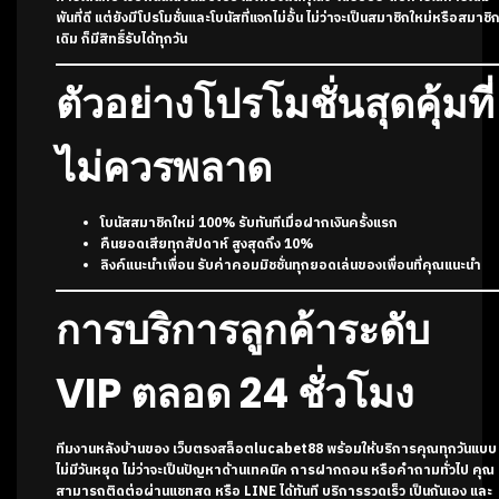
พันที่ดี แต่ยังมีโปรโมชั่นและโบนัสที่แจกไม่อั้น ไม่ว่าจะเป็นสมาชิกใหม่หรือสมาชิ
เดิม ก็มีสิทธิ์รับได้ทุกวัน
ตัวอย่างโปรโมชั่นสุดคุ้มที่
ไม่ควรพลาด
โบนัสสมาชิกใหม่ 100%
รับทันทีเมื่อฝากเงินครั้งแรก
คืนยอดเสียทุกสัปดาห์
สูงสุดถึง 10%
ลิงค์แนะนำเพื่อน
รับค่าคอมมิชชั่นทุกยอดเล่นของเพื่อนที่คุณแนะนำ
การบริการลูกค้าระดับ
VIP ตลอด 24 ชั่วโมง
ทีมงานหลังบ้านของ
เว็บตรงสล็อตlucabet88
พร้อมให้บริการคุณทุกวันแบบ
ไม่มีวันหยุด ไม่ว่าจะเป็นปัญหาด้านเทคนิค การฝากถอน หรือคำถามทั่วไป คุณ
สามารถติดต่อผ่านแชทสด หรือ LINE ได้ทันที บริการรวดเร็ว เป็นกันเอง และ