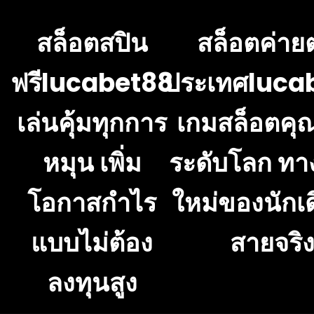
สล็อตสปิน
สล็อตค่ายต
ฟรีlucabet88
ประเทศluca
เล่นคุ้มทุกการ
เกมสล็อตคุ
หมุน เพิ่ม
ระดับโลก ทา
โอกาสกำไร
ใหม่ของนักเด
แบบไม่ต้อง
สายจริ
ลงทุนสูง