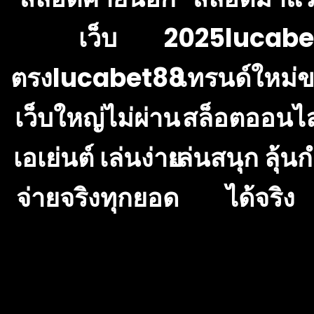
เว็บ
2025lucabe
ตรงlucabet88
เทรนด์ใหม่
เว็บใหญ่ไม่ผ่าน
สล็อตออนไล
เอเย่นต์ เล่นง่าย
เล่นสนุก ลุ้น
จ่ายจริงทุกยอด
ได้จริง