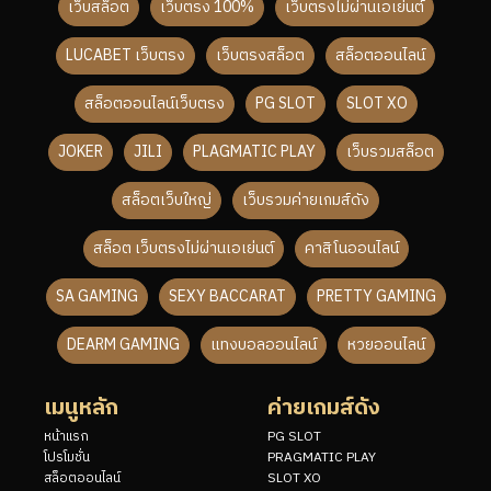
เว็บสล็อต
เว็บตรง 100%
เว็บตรงไม่ผ่านเอเย่นต์
LUCABET เว็บตรง
เว็บตรงสล็อต
สล็อตออนไลน์
สล็อตออนไลน์เว็บตรง
PG SLOT
SLOT XO
JOKER
JILI
PLAGMATIC PLAY
เว็บรวมสล็อต
สล็อตเว็บใหญ่
เว็บรวมค่ายเกมส์ดัง
สล็อต เว็บตรงไม่ผ่านเอเย่นต์
คาสิโนออนไลน์
SA GAMING
SEXY BACCARAT
PRETTY GAMING
DEARM GAMING
แทงบอลออนไลน์
หวยออนไลน์
เมนูหลัก
ค่ายเกมส์ดัง
หน้าแรก
PG SLOT
โปรโมชั่น
PRAGMATIC PLAY
สล็อตออนไลน์
SLOT XO