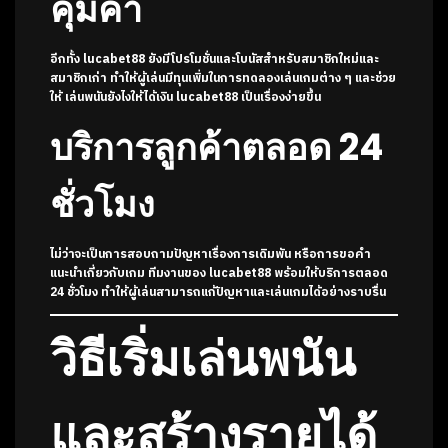
คุ้มค่า
อีกทั้ง
lucabet88
ยังมีโปรโมชั่นและโบนัสสำหรับสมาชิกใหม่และ
สมาชิกเก่า ทำให้ผู้เล่นมีทุนเพิ่มในการทดลองเล่นเกมต่าง ๆ และช่วย
ให้
เล่นพนันยังไงให้ได้เงิน lucabet88
เป็นเรื่องง่ายขึ้น
บริการลูกค้าตลอด 24
ชั่วโมง
ไม่ว่าจะเป็นการสอบถามปัญหาเรื่องการเดิมพัน หรือการขอคำ
แนะนำเกี่ยวกับเกม ทีมงานของ
lucabet88
พร้อมให้บริการตลอด
24 ชั่วโมง ทำให้ผู้เล่นสามารถแก้ปัญหาและเล่นเกมได้อย่างราบรื่น
วิธีเริ่มเล่นพนัน
และสร้างรายได้