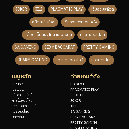
JOKER
JILI
PLAGMATIC PLAY
เว็บรวมสล็อต
สล็อตเว็บใหญ่
เว็บรวมค่ายเกมส์ดัง
สล็อต เว็บตรงไม่ผ่านเอเย่นต์
คาสิโนออนไลน์
SA GAMING
SEXY BACCARAT
PRETTY GAMING
DEARM GAMING
แทงบอลออนไลน์
หวยออนไลน์
เมนูหลัก
ค่ายเกมส์ดัง
หน้าแรก
PG SLOT
โปรโมชั่น
PRAGMATIC PLAY
สล็อตออนไลน์
SLOT XO
คาสิโนออนไลน์
JOKER
แทงบอลออนไลน์
JILI
หวยออนไลน์
SA GAMING
บทความ
SEXY BACCARAT
PRETTY GAMING
DEARM GAMING