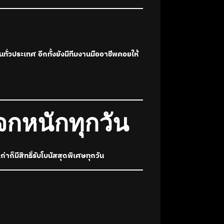
นทั่วประเทศ อีกทั้งยังมีทีมงานมืออาชีพคอยให้
จกหนักทุกวัน
่าก็มีสิทธิ์รับโบนัสสุดพิเศษทุกวัน