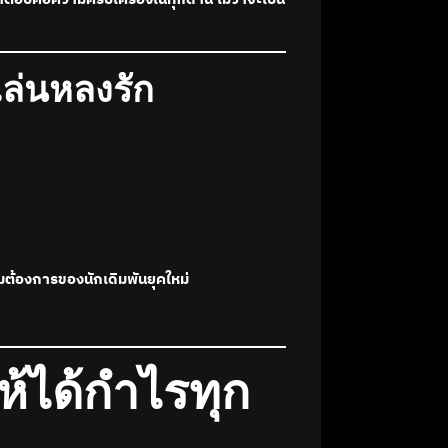
เล่นหลงรัก
มต้องการของนักเดิมพันยุคใหม่
ห้ได้กำไรทุก