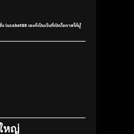
ึ่ง
lucabet88
เองก็เป็นเว็บที่เปิดโอกาสให้ผู้
ใหญ่