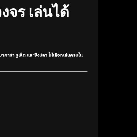
จร เล่นได้
าคาร่า รูเล็ต และยิงปลา ให้เลือกเล่นครบใน