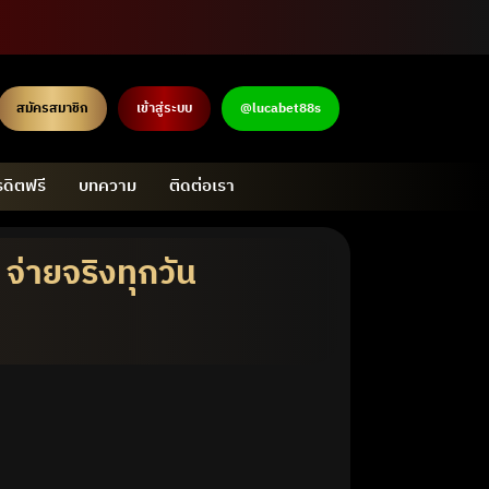
สมัครสมาชิก
เข้าสู่ระบบ
@lucabet88s
รดิตฟรี
บทความ
ติดต่อเรา
่ายจริงทุกวัน