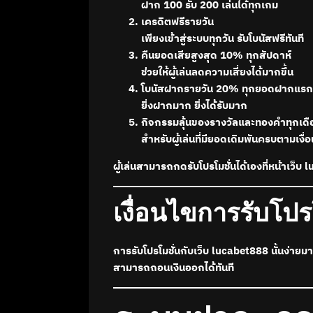
ฝาก 100 รับ 200 เล่นได้ทุกเกม
เครดิตฟรีรายวัน
เพียงเข้าสู่ระบบทุกวัน รับโบนัสฟรีทันที
คืนยอดเสียสูงสุด 10% ทุกสัปดาห์
ช่วยให้ผู้เล่นลดความเสี่ยงได้มากขึ้น
โบนัสฝากรายวัน 20% ทุกยอดฝากแรก
ยิ่งฝากมาก ยิ่งได้รับมาก
กิจกรรมลุ้นของรางวัลและทองคำทุกเดื
สำหรับผู้เล่นที่มียอดเดิมพันครบตามเงื่
ผู้เล่นสามารถกดรับโปรโมชั่นได้เองที่หน้าเว็บ
l
เงื่อนไขการรับโป
การรับโปรโมชั่นกับเว็บ
lucabet888
นั้นง่ายม
สามารถถอนเงินออกได้ทันที