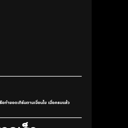
ือทำยอดเทิร์นตามเงื่อนไข เมื่อครบแล้ว