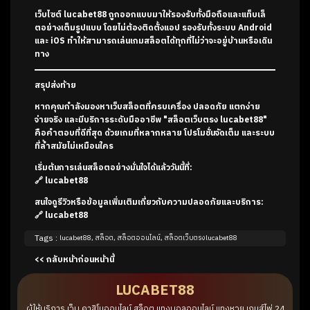
เว็บไซต์ lucabet88 ถูกออกแบบมาให้รองรับทั้งมือถือและแท็บเล็
ตอย่างเต็มรูปแบบ โดยไม่ต้องติดตั้งแอป รองรับทั้งระบบ Android
และ iOS ทำให้สามารถเล่นเกมสล็อตได้ทุกที่ไม่ว่าจะอยู่บ้านหรือเดิน
ทาง
สรุปส่งท้าย
หากคุณกำลังมองหาเว็บสล็อตที่ครบเครื่อง ปลอดภัย แตกง่าย
จ่ายจริง และมีบริการระดับมืออาชีพ "สล็อตเว็บตรง lucabet88"
คือคำตอบที่ดีที่สุด ด้วยเกมที่หลากหลาย โปรโมชั่นจัดเต็ม และระบบ
ที่ล้ำสมัยไม่เหมือนใคร
เริ่มต้นการเล่นสล็อตอย่างมั่นใจได้แล้ววันนี้ที่:
🔗
lucabet88
สนใจดูรีวิวหรือข้อมูลเพิ่มเติมเกี่ยวกับความปลอดภัยและบริการ:
🔗
lucabet88
Tags :
lucabet88
,
สล็อต
,
สล็อตออนไลน์
,
สล็อตเว็บตรงlucabet88
<< กลับหน้าก่อนหน้านี้
LUCABET88
ผู้ให้บริการ เว็บ คาสิโนออนไลน์ สล็อต แทงบอลออนไลน์ แทงหวย เกมส์ไพ่ 24