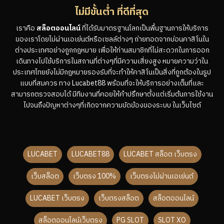
ไม่มีขั้นต่ำ ที่ดีที่สุด
เราคือ
สล็อตออนไลน์
ที่ได้รับมาตรฐานโลกเป็นพื้นฐานการให้บริการ
ของเราโดยไม่ผ่านเอเย่นต์หรือเซลล์ต่างๆ ถ่ายทอดจากบ่อนคาสิโนใน
ต่างประเทศอย่างถูกกฎหมาย เพื่อให้ท่านสมาชิกที่ไม่สะดวกในการออก
เดินทางไปใช้บริการในสถานที่ต่างๆที่มีความเสี่ยงสูง หมายความว่าใน
ประเทศไทยยังไม่มีกฎหมายรองรับที่จะทำให้คาสิโนเป็นสิ่งที่ถูกต้องในรูป
แบบที่สมควร ทาง Lucabet88 พร้อมที่จะให้บริการอย่างเต็มที่และ
สามารถตรวจสอบได้ มีทีมงานที่คอยให้คำปรึกษาตั้งแต่เริ่มต้นการใช้งาน
ไปจนถึงปัญหาต่างๆที่เกิดจากความขัดข้องของระบบ ในเว็บไซต์
LUCABET
LUCABET88
LUCABET สล็อต เว็บตรง
เว็บสล็อต
เว็บตรง 100%
เว็บตรงไม่ผ่านเอเย่นต์
LUCABET เว็บตรง
เว็บตรงสล็อต
สล็อตออนไลน์
สล็อตออนไลน์เว็บตรง
PG SLOT
SLOT XO