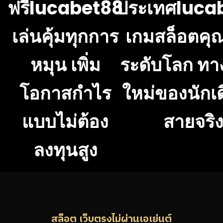
ฟรีlucabet88
ประเทศluca
เล่นคุ้มทุกการ
เกมสล็อตคุ
หมุน เพิ่ม
ระดับโลก ทา
โอกาสกำไร
ใหม่ของนักเด
แบบไม่ต้อง
สายจริ
ลงทุนสูง
สล็อต เว็บตรงไม่ผ่านเอเย่นต์