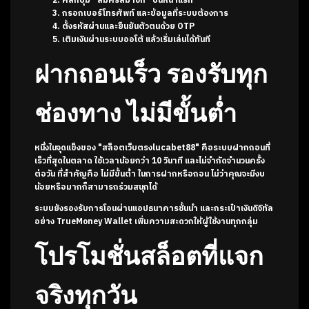
คลิกปุ่ม “สมัครสมาชิก” บนหน้าแรก
กรอกเบอร์โทรศัพท์ และข้อมูลที่ระบบต้องการ
ตั้งรหัสผ่านและยืนยันตัวตนด้วย OTP
เติมเงินผ่านระบบออโต้ แล้วเริ่มเล่นได้ทันที
ฝากถอนเร็ว รองรับทุก
ช่องทาง ไม่มีขั้นต่ำ
หนึ่งในจุดแข็งของ "สล็อตเว็บตรงlucabet88" คือระบบฝากถอนที่
เร็วที่สุดในตลาด ใช้เวลาน้อยกว่า 10 วินาที และไม่จำกัดจำนวนครั้ง
ต่อวัน ที่สำคัญคือ
ไม่มีขั้นต่ำ
ในการฝากหรือถอน ไม่ว่าคุณจะมีงบ
น้อยหรือมากก็สามารถร่วมสนุกได้
ระบบยังรองรับการโอนผ่านแอปธนาคารชั้นนำ และกระเป๋าเงินดิจิทัล
อย่าง TrueMoney Wallet เพิ่มความสะดวกให้ผู้ใช้งานทุกกลุ่ม
โปรโมชั่นสล็อตที่แจก
จริงทุกวัน