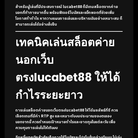
สำหรับผู้เล่นที่มีประสบการณ์ lucabet88 ก็มีเกมสล็อตจากค่าย
นอกที่ท้าทายมากขึ้น พร้อมฟีเจอร์โบนัสและแจ็กพอตที่ช่วยเพิ่ม
โอกาสทำกำไร หากวางแผนการเล่นและบริหารเงินอย่างเหมาะสม ก็
สามารถเล่นได้อย่างยั่งยืน
เทคนิคเล่นสล็อตค่าย
นอกเว็บ
ตรงlucabet88 ให้ได้
กำไรระยะยาว
การเล่นสล็อตค่ายนอกเว็บตรงlucabet88 ให้ได้ผลลัพธ์ที่ดี ควร
เลือกเกมที่มีค่า RTP สูง และเหมาะกับงบประมาณของตนเอง
นอกจากนี้ ควรกำหนดเป้าหมายกำไรและขาดทุนในแต่ละวัน เพื่อ
ควบคุมการเล่นไม่ให้เกินงบ
อีกหนึ่งเทคนิคสำคัญคือการใช้โบนัสและโปรโมชั่นอย่างมีแผน ไม่เร่ง