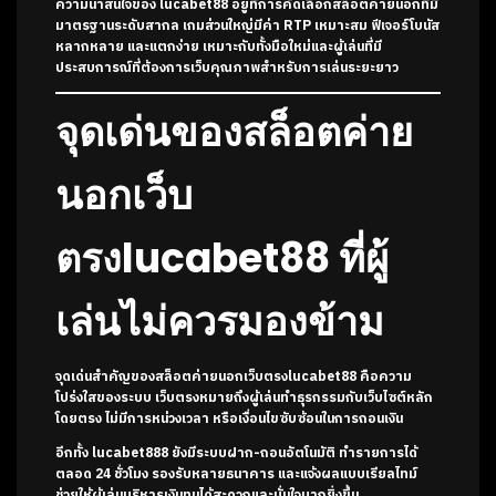
ความน่าสนใจของ lucabet88 อยู่ที่การคัดเลือกสล็อตค่ายนอกที่มี
มาตรฐานระดับสากล เกมส่วนใหญ่มีค่า RTP เหมาะสม ฟีเจอร์โบนัส
หลากหลาย และแตกง่าย เหมาะกับทั้งมือใหม่และผู้เล่นที่มี
ประสบการณ์ที่ต้องการเว็บคุณภาพสำหรับการเล่นระยะยาว
จุดเด่นของสล็อตค่าย
นอกเว็บ
ตรงlucabet88 ที่ผู้
เล่นไม่ควรมองข้าม
จุดเด่นสำคัญของสล็อตค่ายนอกเว็บตรงlucabet88 คือความ
โปร่งใสของระบบ เว็บตรงหมายถึงผู้เล่นทำธุรกรรมกับเว็บไซต์หลัก
โดยตรง ไม่มีการหน่วงเวลา หรือเงื่อนไขซับซ้อนในการถอนเงิน
อีกทั้ง lucabet888 ยังมีระบบฝาก-ถอนอัตโนมัติ ทำรายการได้
ตลอด 24 ชั่วโมง รองรับหลายธนาคาร และแจ้งผลแบบเรียลไทม์
ช่วยให้ผู้เล่นบริหารเงินทุนได้สะดวกและมั่นใจมากยิ่งขึ้น