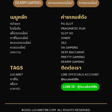
DEARM GAMING
แทงบอลออนไลน์
หวยออนไลน์
เมนูหลัก
ค่ายเกมส์ดัง
หน้าแรก
PG SLOT
โปรโมชั่น
PRAGMATIC PLAY
สล็อตออนไลน์
SLOT XO
คาสิโนออนไลน์
JOKER
แทงบอลออนไลน์
JILI
หวยออนไลน์
SA GAMING
บทความ
SEXY BACCARAT
PRETTY GAMING
DEARM GAMING
TAGS
ติดต่อเรา
LUCABET
LINE OFFICIALS ACCOUNT:
คาสิโน
@lucabet88s
สล็อต
LINE ID : @lucabet88s
บาคาร่า
©2021 LUCABET88.COM ALL RIGHTS RESERVED.