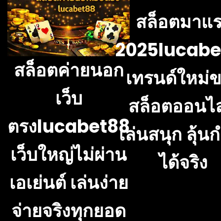
สล็อตมาแ
2025lucabe
สล็อตค่ายนอก
เทรนด์ใหม่
เว็บ
สล็อตออนไล
ตรงlucabet88
เล่นสนุก ลุ้น
เว็บใหญ่ไม่ผ่าน
ได้จริง
เอเย่นต์ เล่นง่าย
จ่ายจริงทุกยอด