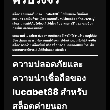
สล็อตค่ายนอกเว็บตรง lucabet88 ไม่ได้เป็นเพียงเว็บสล็อต
ธรรมดา แต่เป็นส่วนหนึ่งของระบบเว็บพนันlucabet ที่ครบวงจร ผู้
เล่นสามารถใช้บัญชีเดียวเล่นได้ทั้งสล็อต เกมคาสิโน และเกมอื่นๆ
ภายในแพลตฟอร์มเดียว
นอกจากนี้ lucabet ยังออกแบบอินเทอร์เฟซให้ใช้งานง่าย เมนูไม่ซับ
ซ้อน ผู้เล่นสามารถค้นหาเกมที่ต้องการได้อย่างรวดเร็ว ไม่ว่าจะเป็น
สล็อตแตกง่าย สล็อตใหม่ หรือสล็อตค่ายนอกยอดนิยม ช่วยเพิ่ม
ประสบการณ์การเล่นให้ลื่นไหลและต่อเนื่อง
ความปลอดภัยและ
ความน่าเชื่อถือของ
lucabet88 สำหรับ
สล็อตค่ายนอก