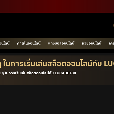
อนไลน์
คาสิโนออนไลน์
แทงบอลออนไลน์
หวยออนไลน์
เค
ายๆ ในการเริ่มเล่นสล็อตออนไลน์กับ
ง่ายๆ ในการเริ่มเล่นสล็อตออนไลน์กับ LUCABET88