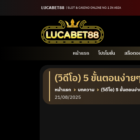
LUCABET88
| SLOT & CASINO ONLINE NO.1 IN ASIA
หน้าแรก
โปรโมชั่น
สล็อตอ
(วิดีโอ) 5 ขั้นตอนง่
หน้าแรก
บทความ
(วิดีโอ) 5 ขั้นตอน
>
>
21/08/2025