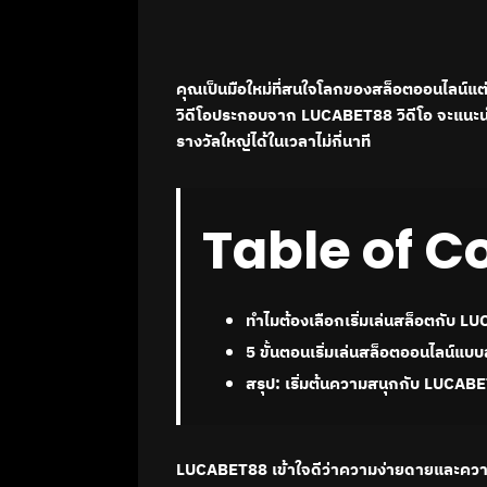
คุณเป็นมือใหม่ที่สนใจโลกของสล็อตออนไลน์แต่ไม
วิดีโอประกอบจาก
LUCABET88 วิดีโอ
จะแนะ
รางวัลใหญ่ได้ในเวลาไม่กี่นาที
Table of C
ทำไมต้องเลือกเริ่มเล่นสล็อตกับ 
5 ขั้นตอนเริ่มเล่นสล็อตออนไลน์แบบ
สรุป: เริ่มต้นความสนุกกับ LUCABET8
LUCABET88 เข้าใจดีว่าความง่ายดายและความน่า