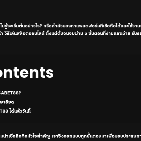
่รู้จะเริ่มต้นอย่างไร? หรือกำลังมองหาแพลตฟอร์มที่เชื่อถือได้และใช้งาน
นำ
วิธีเล่นสล็อตออนไลน์
ตั้งแต่ต้นจนจบผ่าน 5 ขั้นตอนที่ง่ายแสนง่าย รั
ontents
LUCABET88?
ละเอียด
8 ได้แล้ววันนี้
เชื่อถือคือหัวใจสำคัญ เราจึงออกแบบทุกขั้นตอนมาเพื่อมอบประสบการณ์ที