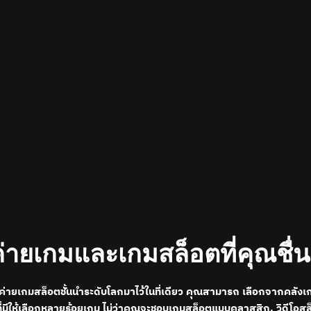
อกค่ายเกมและเกมสล็อตที่คุณชื
รวมค่ายเกมสล็อตชั้นนำระดับโลกมาไว้ในที่เดียว คุณสามารถ เลือกจากคลั
ี่มีให้เลือกหลายร้อยเกม ไม่ว่าคุณจะชอบเกมสล็อตแบบคลาสสิก, วิดีโอสล