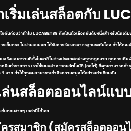
กเริ่มเล่นสล็อตกับ 
ใจกันก่อนว่าทำไม LUCABET88 ถึงเป็นตัวเลือกอันดับหนึ่งสำหรับนักเดิมพ
การ
เว็บตรง ไม่ผ่านเอเย่นต์
ได้รับการรับรองมาตรฐานระดับโลก ทำให้คุณม
จริงและสถานที่ตั้งในคาสิโนต่างประเทศอย่างถูกกฎหมาย ทุกการเดิมพัน
ินทำรายการ เราใช้ระบบฝาก-ถอนอัตโนมัติ (ออโต้) ที่คุณสามารถทำธุรกร
ง 1 บาท
ทำให้ทุกคนสามารถเข้าถึงความสนุกได้อย่างเท่าเทียมกัน
่มเล่นสล็อตออนไลน์แบ
ขั้นตอนง่ายๆ เหล่านี้ได้เลย
สมัครสมาชิก (สมัครสล็อตออนไ