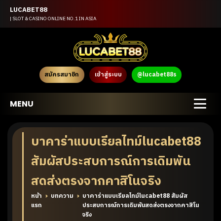
LUCABET88
| SLOT & CASINO ONLINE NO.1 IN ASIA
สมัครสมาชิก
เข้าสู่ระบบ
@lucabet88s
MENU
บาคาร่าแบบเรียลไทม์lucabet88
สัมผัสประสบการณ์การเดิมพัน
สดส่งตรงจากคาสิโนจริง
หน้า
บทความ
บาคาร่าแบบเรียลไทม์lucabet88 สัมผัส
>
>
แรก
ประสบการณ์การเดิมพันสดส่งตรงจากคาสิโน
จริง