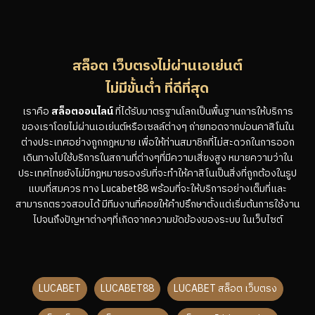
สล็อต เว็บตรงไม่ผ่านเอเย่นต์
ไม่มีขั้นต่ำ ที่ดีที่สุด
เราคือ
สล็อตออนไลน์
ที่ได้รับมาตรฐานโลกเป็นพื้นฐานการให้บริการ
ของเราโดยไม่ผ่านเอเย่นต์หรือเซลล์ต่างๆ ถ่ายทอดจากบ่อนคาสิโนใน
ต่างประเทศอย่างถูกกฎหมาย เพื่อให้ท่านสมาชิกที่ไม่สะดวกในการออก
เดินทางไปใช้บริการในสถานที่ต่างๆที่มีความเสี่ยงสูง หมายความว่าใน
ประเทศไทยยังไม่มีกฎหมายรองรับที่จะทำให้คาสิโนเป็นสิ่งที่ถูกต้องในรูป
แบบที่สมควร ทาง Lucabet88 พร้อมที่จะให้บริการอย่างเต็มที่และ
สามารถตรวจสอบได้ มีทีมงานที่คอยให้คำปรึกษาตั้งแต่เริ่มต้นการใช้งาน
ไปจนถึงปัญหาต่างๆที่เกิดจากความขัดข้องของระบบ ในเว็บไซต์
LUCABET
LUCABET88
LUCABET สล็อต เว็บตรง