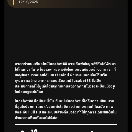
12/10/2025
บาคาร่าแบบเรียลไทม์lucabet88 การเดิมพันในยุคดิจิทัลได้พัฒนา
ไปไกลกว่าที่เคย โดยเฉพาะอย่างยิ่งในเกมยอดนิยมอย่างบาคาร่า ที่
ปัจจุบันสามารถเล่นได้แบบ
เรียลไทม์
ผ่านระบบออนไลน์กับเว็บ
คุณภาพอย่าง
บาคาร่าแบบเรียลไทม์ lucabet88
ซึ่งเปิด
ประสบการณ์ให้ผู้เล่นได้สนุกกับเกมสดจากคาสิโนจริง เหมือนนั่งอยู่
ในบ่อนหรูระดับโลก
lucabet88
ถือเป็นหนึ่งใน
เว็บพนันlucabet
ที่ได้รับความนิยมมาก
ที่สุดในประเทศไทย ด้วยเทคโนโลยีการถ่ายทอดสดที่ทันสมัย ภาพ
ชัดระดับ Full HD และระบบเสียงที่สมจริง ทำให้ทุกการเดิมพันเต็มไป
ด้วยความตื่นเต้นและโปร่งใส