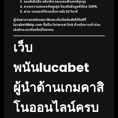
รองรับมือถือ แท็บเล็ต และคอมพิวเตอร์ทุกรุ่น
ระบบความปลอดภัยสูงสุด ป้องกันข้อมูลรั่วไหล 100%
ฝาก–ถอนออโต้รวดเร็วภายใน 10 วินาที
ผู้เล่นสามารถสมัครสมาชิกและเริ่มต้นเดิมพันได้ทันทีที่
lucabet88vip.com
ซึ่งเป็น
Internal link
สำหรับการเข้าร่วม
เล่นกับระบบเรียลไทม์โดยตรง
เว็บ
พนันlucabet
ผู้นำด้านเกมคาสิ
โนออนไลน์ครบ