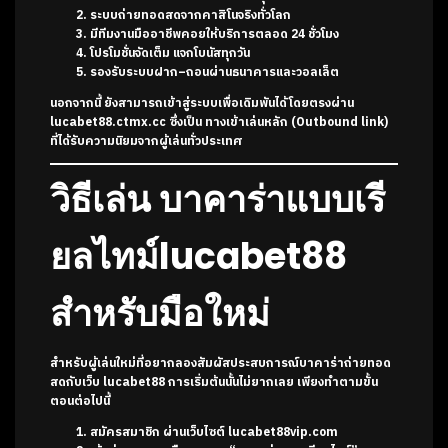
ระบบถ่ายทอดสดจากคาสิโนจริงทั่วโลก
มีทีมงานมืออาชีพคอยให้บริการตลอด 24 ชั่วโมง
โปรโมชั่นจัดเต็ม แจกโบนัสทุกวัน
รองรับระบบฝาก–ถอนผ่านธนาคารและวอลเล็ต
นอกจากนี้ ยังสามารถเข้าสู่ระบบเพื่อเดิมพันได้โดยตรงผ่าน
lucabet88.ctmx.cc
ซึ่งเป็น
ทางเข้าเล่นหลัก (Outbound link)
ที่ได้รับความนิยมจากผู้เล่นทั่วประเทศ
วิธีเล่น บาคาร่าแบบเรี
ยลไทม์lucabet88
สำหรับมือใหม่
สำหรับผู้เล่นใหม่ที่อยากลองสัมผัสประสบการณ์บาคาร่าถ่ายทอด
สดกับเว็บ
lucabet88
การเริ่มต้นนั้นไม่ยากเลย เพียงทำตามขั้น
ตอนต่อไปนี้
สมัครสมาชิก
ผ่านเว็บไซต์
lucabet88vip.com