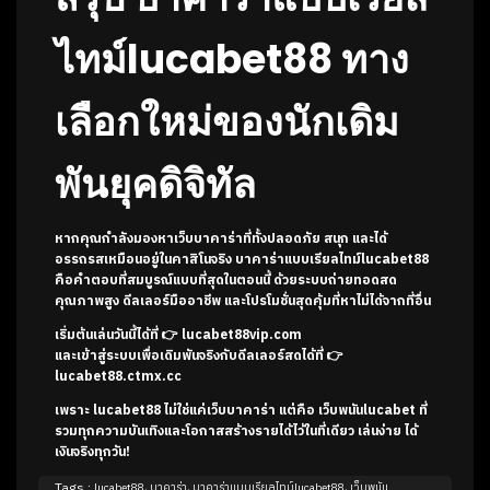
ไทม์lucabet88 ทาง
เลือกใหม่ของนักเดิม
พันยุคดิจิทัล
หากคุณกำลังมองหาเว็บบาคาร่าที่ทั้งปลอดภัย สนุก และได้
อรรถรสเหมือนอยู่ในคาสิโนจริง
บาคาร่าแบบเรียลไทม์lucabet88
คือคำตอบที่สมบูรณ์แบบที่สุดในตอนนี้ ด้วยระบบถ่ายทอดสด
คุณภาพสูง ดีลเลอร์มืออาชีพ และโปรโมชั่นสุดคุ้มที่หาไม่ได้จากที่อื่น
เริ่มต้นเล่นวันนี้ได้ที่ 👉
lucabet88vip.com
และเข้าสู่ระบบเพื่อเดิมพันจริงกับดีลเลอร์สดได้ที่ 👉
lucabet88.ctmx.cc
เพราะ
lucabet88
ไม่ใช่แค่เว็บบาคาร่า แต่คือ
เว็บพนันlucabet
ที่
รวมทุกความบันเทิงและโอกาสสร้างรายได้ไว้ในที่เดียว เล่นง่าย ได้
เงินจริงทุกวัน!
Tags :
lucabet88
,
บาคาร่า
,
บาคาร่าแบบเรียลไทม์lucabet88
,
เว็บพนัน