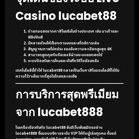
Casino lucabet88
ถ่ายทอดสดจากคาสิโนจริงในต่างประเทศ เช่น มาเก๊าและ
ฟิลิปปินส์
มีหลายห้องให้เลือกตามงบและสไตล์การเล่น
สัญญาณภาพไม่หน่วง รองรับความละเอียดสูงสุด 4K
สามารถพูดคุยกับดีลเลอร์ผ่านระบบแชตสดได้
ระบบป้องกันการโกงและบันทึกวิดีโอย้อนหลัง
เทคโนโลยีนี้ทำให้
lucabet88
กลายเป็นเว็บคาสิโนออนไลน์ที่ได้รับ
ความไว้วางใจมากที่สุดในไทยและเอเชีย
การบริการสุดพรีเมียม
จาก lucabet888
ในเครือเดียวกันกับ
lucabet88
ยังมีเว็บพันธมิตรอย่าง
lucabet888
ซึ่งมอบบริการระดับ VIP ให้กับผู้เล่นทุกคน ตั้งแต่