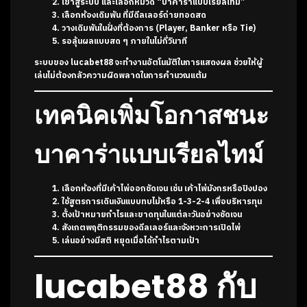
เข้าสู่ระบบ
และเลือกหมวด “บาคาร่าแบบเรียลไทม์”
เลือกห้องเดิมพัน
ที่มีดีลเลอร์ถ่ายทอดสด
วางเดิมพันในฝั่งที่ต้องการ
(Player, Banker หรือ Tie)
รอลุ้นผลแบบสด ๆ ภายในไม่กี่วินาที
ระบบของ
lucabet88
จะทำงานอัตโนมัติในการแสดงผล ช่วยให้ผู้
เล่นไม่ต้องกลัวความผิดพลาดในการคำนวณแต้ม
เทคนิคเพิ่มโอกาสชนะ
บาคาร่าแบบเรียลไทม์
เลือกห้องที่มีเค้าไพ่ออกชัดเจน
เช่น เค้าไพ่มังกรหรือปิงปอง
ใช้สูตรการเดินเงินแบบทบไม้หรือ 1-3-2-4
เพื่อบริหารทุน
ตั้งเป้าหมายกำไรและขาดทุนในแต่ละวันอย่างชัดเจน
สังเกตพฤติกรรมของดีลเลอร์และจังหวะการเปิดไพ่
เล่นอย่างมีสติ หยุดเมื่อได้กำไรตามเป้า
lucabet88 กับ