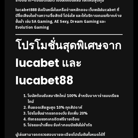
ระบบฝาก–ถอนอัตโนมัติ ไปจนถึงโบนัสสมาชิกใหม่สุดคุ้ม
lucabet888
ยังเป็นหนึ่งในเครือข่ายหลักของ
เว็บพนันlucabet
ที่
มีชื่อเสียงในด้านความซื่อสัตย์ โปร่งใส และให้บริการเกมแท้จากค่าย
ชั้นนำ เช่น SA Gaming, AE Sexy, Dream Gaming และ
Evolution Gaming
โปรโมชั่นสุดพิเศษจาก
lucabet และ
lucabet88
โบนัสต้อนรับสมาชิกใหม่ 100% สำหรับบาคาร่าแบบเรียล
ไทม์
คืนยอดเสียสูงสุด 10% ทุกสัปดาห์
โปรโมชั่นฝากแรกของวัน รับเพิ่ม 20%
กิจกรรมแจกเครดิตฟรีรายเดือน
โปรแนะนำเพื่อน รับค่าคอมมิชชันไม่จำกัด
ผู้เล่นสามารถตรวจสอบรายละเอียดโปรโมชันทั้งหมดได้ที่