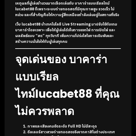
เหตุผลที่ผู้เล่นจำนวนมากเลือกเล่นกับ
บาคาร่าแบบเรียลไทม์
lucabet88
ก็เพราะระบบถ่ายทอดสดที่มีคุณภาพสูง รวดเร็ว ไม่
หน่วง และที่สำคัญคือให้ความรู้สึกเหมือนกำลังเล่นอยู่ในสถานที่จริง
เว็บ
lucabet88
นำเทคโนโลยี Live Streaming มาปรับใช้กับเกม
บาคาร่าโดยเฉพาะ เพื่อให้ผู้เล่นได้เห็นการแจกไพ่ การเปิดไพ่ และ
ผลลัพธ์แบบ “สด” ทุกวินาที เพิ่มความโปร่งใสในการเดิมพันและ
สร้างความมั่นใจให้กับผู้เล่นทุกคน
จุดเด่นของ บาคาร่า
แบบเรียล
ไทม์lucabet88 ที่คุณ
ไม่ควรพลาด
ภาพและเสียงคมชัดระดับ Full HD ไม่มีสะดุด
ดีลเลอร์สาวสวยถ่ายทอดสดจริงจากคาสิโนต่างประเทศ